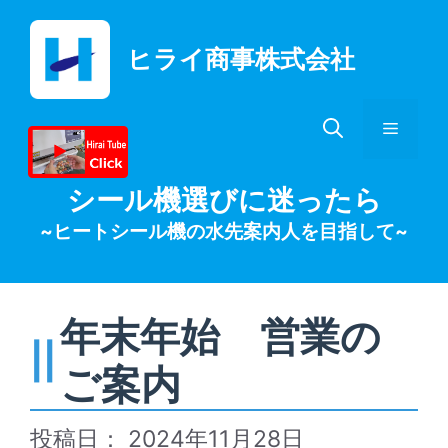
コ
ン
ヒライ商事株式会社
テ
ン
ツ
メ
へ
ス
キ
ニ
シール機選びに迷ったら
ッ
~ヒートシール機の水先案内人を目指して~
プ
ュ
ー
年末年始 営業の
ご案内
2024年11月28日