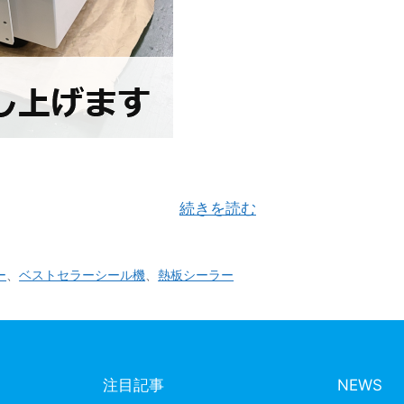
しました。これより先は、穏やかで平和な年になるよう願
バッグシーラーシリーズ …
続きを読む
ー
、
ベストセラーシール機
、
熱板シーラー
注目記事
NEWS