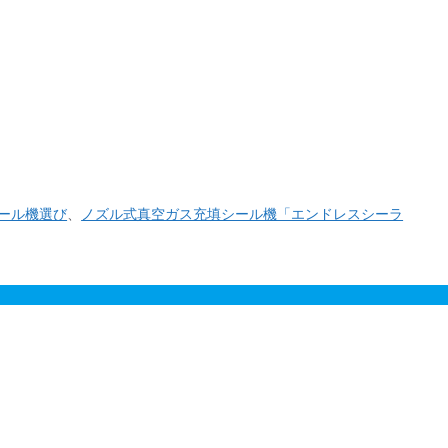
事にできること 1. 自社製品「バッグシーラーシリ
ール機選び
、
ノズル式真空ガス充填シール機「エンドレスシーラ