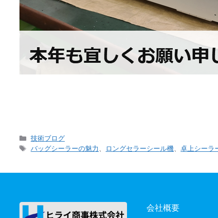
日本を襲った悲しいニュースで２０２４年がスタート
ます。 ２０２４年初めての投稿は当社の看板製品「
カ
技術ブログ
テ
タ
バッグシーラーの魅力
、
ロングセラーシール機
、
卓上シーラ
ゴ
グ
リ
ー
会社概要