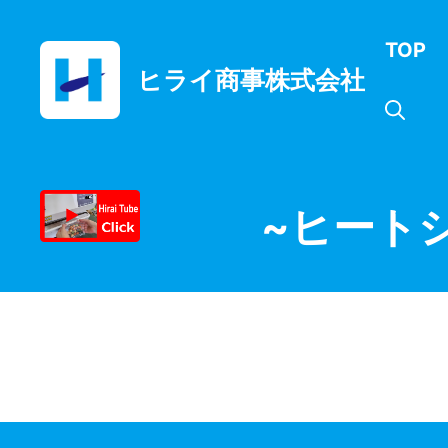
コ
ン
TOP
テ
ヒライ商事株式会社
ン
ツ
へ
ス
キ
ッ
~ヒート
プ
月:
2024年1月