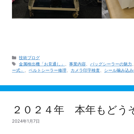
今回の投稿では普段と趣向を変えて当社の業務全般に
ーズ」の製造から販売・アフターフォローまで 「バ
カ
技術ブログ
テ
タ
金属検出機「お見通し」
、
事業内容
、
バッグシーラーの魅力
ゴ
グ
ー式」
、
ベルトシーラー修理
、
カメラ印字検査
、
シール噛み込み
リ
ー
２０２４年 本年もどう
2024年1月7日