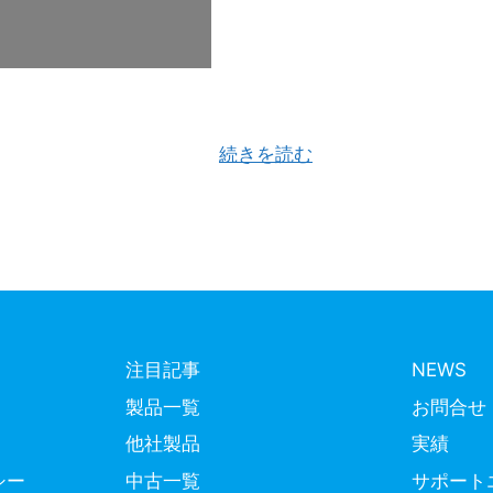
ンを想像するでしょか？ おそらく、大抵のお客様はベル
ル検索で「連続真空パッ …
続きを読む
注目記事
NEWS
製品一覧
お問合せ
他社製品
実績
シー
中古一覧
サポート