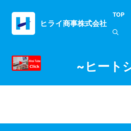
コ
ン
TOP
テ
ヒライ商事株式会社
ン
ツ
へ
ス
キ
ッ
~ヒート
プ
月:
2023年12月