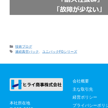
皆様は「連続真空パック」と聞くとどのようなマシー
浮かべるのではないでしょうか。 実際に私もグーグ
カ
技術ブログ
テ
タ
連続真空パック
、
ユニバックFGシリーズ
ゴ
グ
リ
ー
会社概要
主な取引先
経営ポリシー
本社所在地
プライバシーポリ