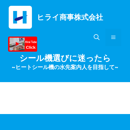
コ
ン
ヒライ商事株式会社
テ
ン
ツ
メ
へ
ス
キ
ニ
シール機選びに迷ったら
ッ
~ヒートシール機の水先案内人を目指して~
プ
ュ
ー
月:
2023年1月