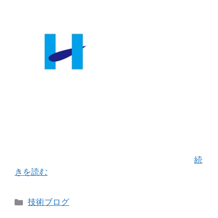
新年あけましておめでとうございます。 本年も変
わらぬご愛顧のほどどうぞよろしくお願いいたし
ます。 お客様方におかれましては、穏やかな新年
をお迎えしていることを切にお祈り申し上げま
す。 昨年を振り返れば当社にとって少しばか …
続
きを読む
カ
技術ブログ
テ