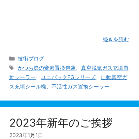
何度かこちらのブログでも取り上げさせて頂いて
おります「ノズル式真空不活性ガス充填シーラー
FGシリーズ」の納入実績からPICK UPして、使用
した際のイメージがより持てるよう、動画編集し
ご紹介させて頂きます。 今回はかつ …
続きを読む
カ
技術ブログ
テ
タ
かつお節の窒素置換包装
、
真空脱気ガス充填自
ゴ
グ
動シーラー
、
ユニバックFGシリーズ
、
自動真空ガ
リ
ス充填シール機
、
不活性ガス置換シーラー
ー
2023年新年のご挨拶
2023年1月1日