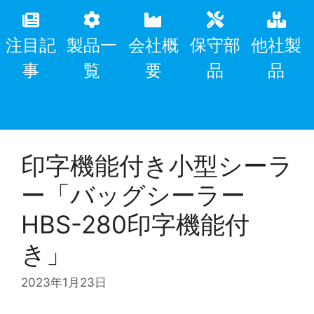
注目記
製品一
会社概
保守部
他社製
事
覧
要
品
品
印字機能付き小型シーラ
ー「バッグシーラー
HBS-280印字機能付
き」
2023年1月23日