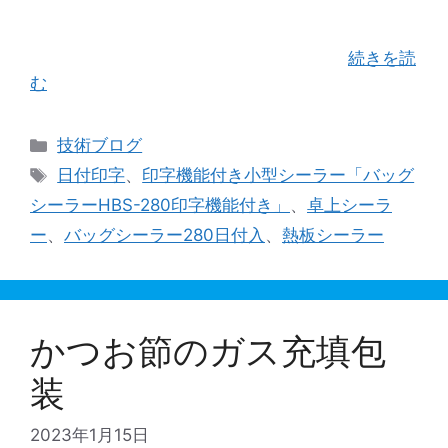
らコンスタントにお問合せ、注文をいただき順調
な年始を迎えさせて頂いております。 誠にありが
とうございます。 さて、今回は当社を …
続きを読
む
カ
技術ブログ
テ
タ
日付印字
、
印字機能付き小型シーラー「バッグ
ゴ
グ
シーラーHBS-280印字機能付き」
、
卓上シーラ
リ
ー
、
バッグシーラー280日付入
、
熱板シーラー
ー
かつお節のガス充填包
装
2023年1月15日