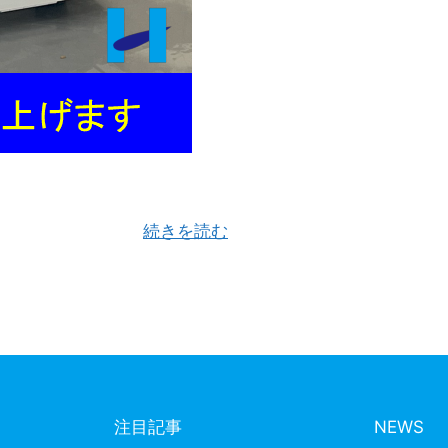
の年末年始は最大９連休とのことで、ゆっくり休暇を楽しまれ
報の共有を本ブ …
続きを読む
注目記事
NEWS