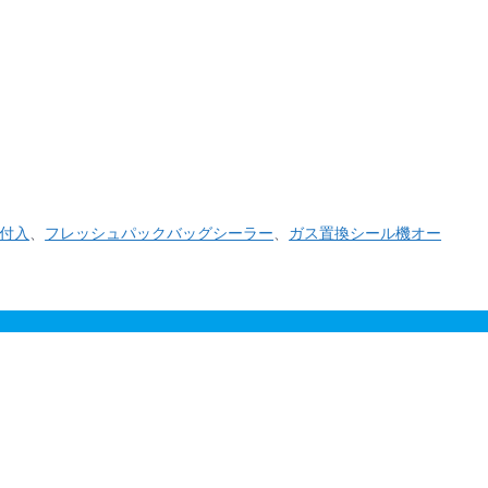
式を予定しており、自分も年を取ったなと改めて痛感し
日付入
、
フレッシュパックバッグシーラー
、
ガス置換シール機オー