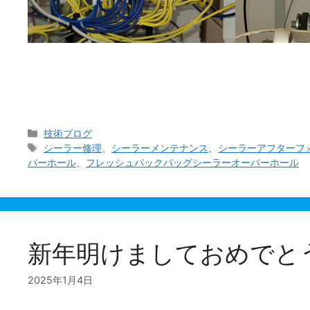
この三連休は好天にも恵まれる見込みで皆様はどのよ
ております。 さて、今回の投稿では遡ること33年。
カ
技術ブログ
テ
タ
シーラー修理
、
シーラーメンテナンス
、
シーラーアフターフ
ゴ
グ
バーホール
、
フレッシュパックバッグシーラーオーバーホール
リ
ー
新年明けましておめでと
2025年1月4日