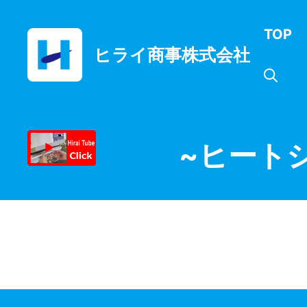
コ
ン
TOP
テ
ヒライ商事株式会社
ン
ツ
へ
ス
キ
ッ
~ヒート
プ
月:
2025年1月