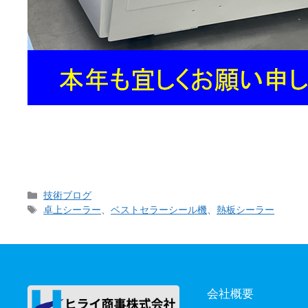
2025年 謹んで新春のお慶びを申し上げます。 こ
始させて頂きます。その前に新年のご挨拶と新しい情
カ
技術ブログ
テ
タ
卓上シーラー
、
ベストセラーシール機
、
熱板シーラー
ゴ
グ
リ
ー
会社概要