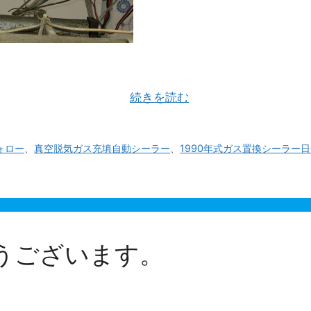
うにお過ごしですか。 私事ですが、我が家の長男が成人
弊社の真空脱気・ガス …
続きを読む
ォロー
、
真空脱気ガス充填自動シーラー
、
1990年式ガス置換シーラー
うございます。