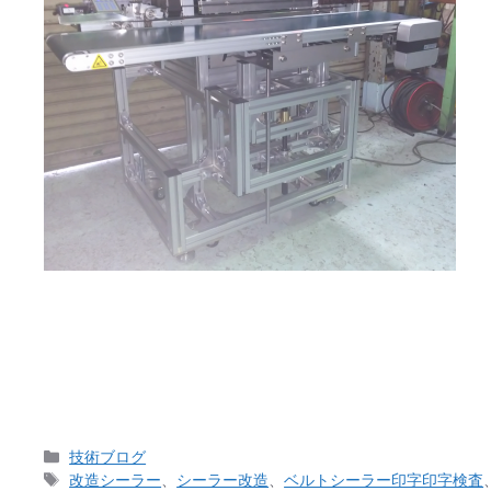
1か月ぶりのブログの更新となります。 某食品工場
に取りかからねければいけません（汗）。 おかげさま
カ
技術ブログ
テ
タ
改造シーラー
、
シーラー改造
、
ベルトシーラー印字印字検査