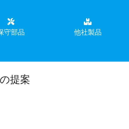
保守部品
他社製品
の提案