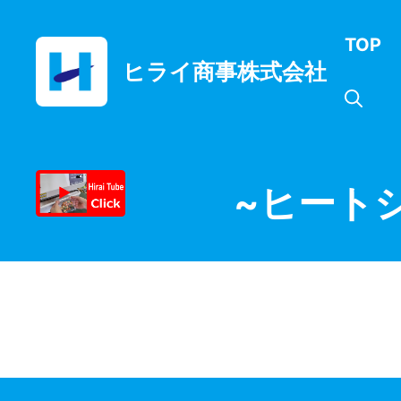
コ
ン
TOP
テ
ヒライ商事株式会社
ン
ツ
へ
ス
キ
ッ
~ヒート
プ
月:
2021年9月