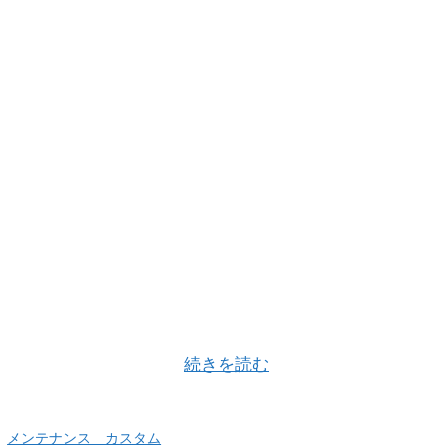
さんからご注文いただきました、特注機の納品も無事終わり
で10月も忙しくなり …
続きを読む
、
メンテナンス カスタム