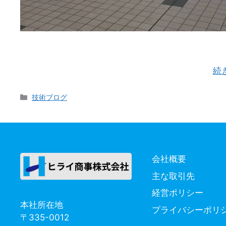
FOOMA JAPAN 2026 ご来場ありがとうござ
催されましたFOOMA JAPAN 2026が無事終了 …
続
カ
技術ブログ
テ
ゴ
リ
ー
会社概要
主な取引先
経営ポリシー
本社所在地
プライバシーポリ
〒335-0012