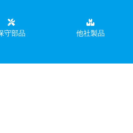
保守部品
他社製品
た