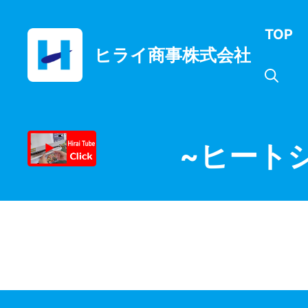
コ
ン
TOP
テ
ヒライ商事株式会社
ン
ツ
へ
ス
キ
ッ
~ヒート
プ
月:
2026年6月