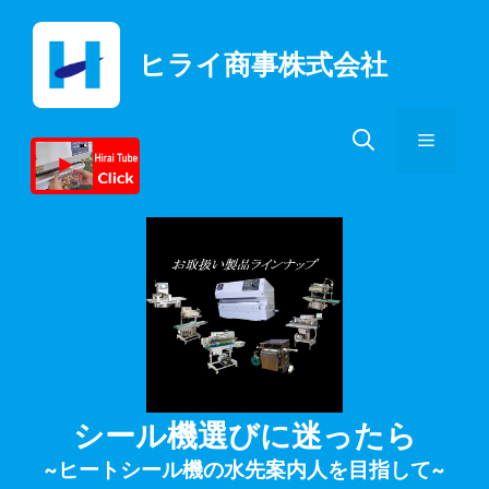
コ
ン
ヒライ商事株式会社
テ
ン
ツ
メ
へ
ス
キ
ニ
ッ
プ
ュ
ー
シール機選びに迷ったら
~ヒートシール機の水先案内人を目指して~