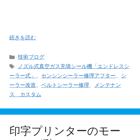
る包装袋に発生しやすい事例として、センサーの
チャタリングによる印字プリンターの２度打ちが
あります。 そのトラブルは、センサーを１枚の包
装袋が通過することで、印字プリンターが１回 …
続きを読む
カ
技術ブログ
テ
タ
ノズル式真空ガス充填シール機「エンドレスシ
ゴ
グ
ーラー式」
、
センシンシーラー修理アフター
、
シ
リ
ーラー改造
、
ベルトシーラー修理
、
メンテナン
ー
ス カスタム
印字プリンターのモー