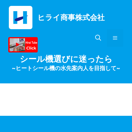
コ
ン
ヒライ商事株式会社
テ
ン
ツ
メ
へ
ス
キ
ニ
シール機選びに迷ったら
ッ
~ヒートシール機の水先案内人を目指して~
プ
ュ
ー
月:
2020年5月