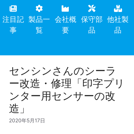
注目記
製品一
会社概
保守部
他社製
事
覧
要
品
品
センシンさんのシーラ
ー改造・修理「印字プリ
ンター用センサーの改
造」
2020年5月17日