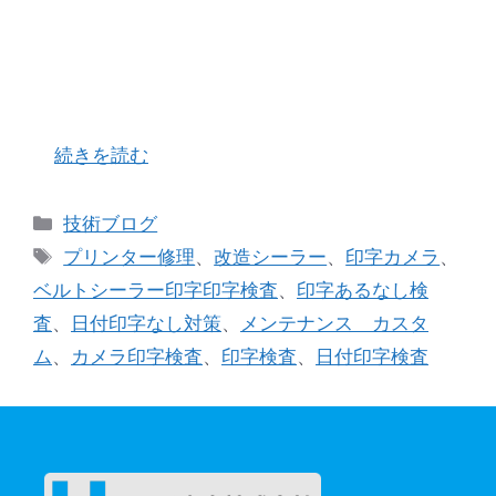
私の過去のシール機の修理実例をご紹介させて頂
きます。 お客様より「時々、日付印字されずにプ
リンターを通過してしまうことがあるのです
が・・・」と大変お困りのご様子でお電話を頂戴
しました。 早速お客様の元へ飛んで実際に動作確
…
続きを読む
カ
技術ブログ
テ
タ
プリンター修理
、
改造シーラー
、
印字カメラ
、
ゴ
グ
ベルトシーラー印字印字検査
、
印字あるなし検
リ
査
、
日付印字なし対策
、
メンテナンス カスタ
ー
ム
、
カメラ印字検査
、
印字検査
、
日付印字検査