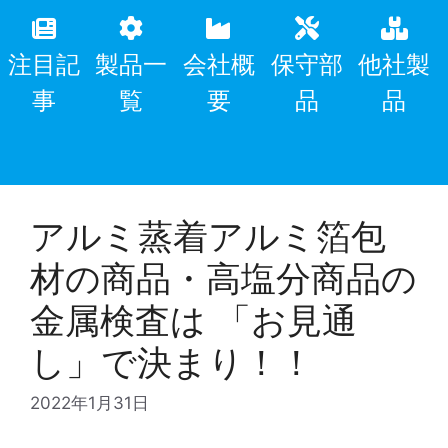
注目記
製品一
会社概
保守部
他社製
事
覧
要
品
品
アルミ蒸着アルミ箔包
材の商品・高塩分商品の
金属検査は 「お見通
し」で決まり！！
2022年1月31日