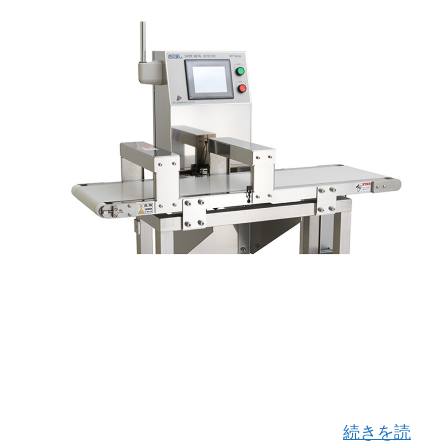
アルミ箔製袋内の微小金属を検出、従来機の欠点
を補うメタルチェッカー 金属検出機「お見通し」
は アルミ包装内の鉄やステンレスを検出すること
が可能です！ ベルト幅 250ｍｍの金属探知機で、
食品や樹脂、医薬製品など様々な商品 …
続きを読