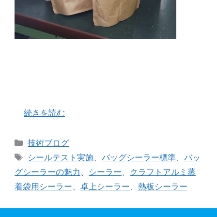
2022年からボディカラーがホワイトにリニュー
アルしました。 アルミ蒸着袋の表面にクラフト
紙を貼り合せた厚みある包材を、当社オリジナル
シール機「バッグシーラー 280 classic」 を使っ
…
続きを読む
カ
技術ブログ
テ
タ
シールテスト実施
、
バッグシーラー標準
、
バッ
ゴ
グ
グシーラーの魅力
、
シーラー
、
クラフトアルミ蒸
リ
着袋用シーラー
、
卓上シーラー
、
熱板シーラー
ー