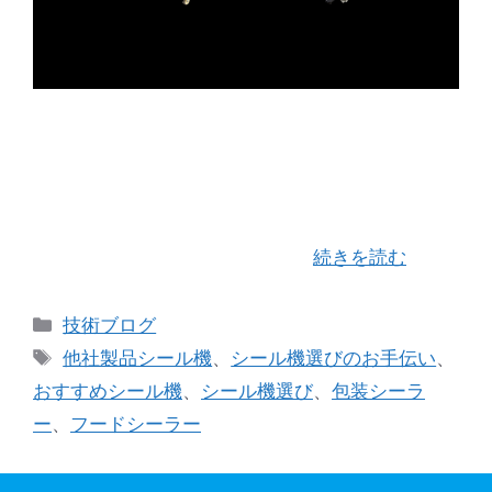
新年あけましておめでとうございます。 本年も変
わらぬご愛顧のほどどうぞよろしくお願いいたし
ます。 お客様方におかれましては、穏やかで、近
しい御親族のみなさまと顔を合わせ、新年をお迎
えしていることと存じます。 …
続きを読む
カ
技術ブログ
テ
タ
他社製品シール機
、
シール機選びのお手伝い
、
ゴ
グ
おすすめシール機
、
シール機選び
、
包装シーラ
リ
ー
、
フードシーラー
ー