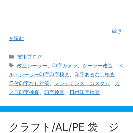
当社の裏メニューともいえる 「ベルトシーラーの
カスタマイズ」 そのなかでも一番人気はベルトシ
ーラーに後付けする印字検査装置です。 今年、最
初のシーラーカスタムはオプテックス・エフエー
社さんの文字認識画像センサをシールエイ …
続き
を読む
カ
技術ブログ
テ
タ
改造シーラー
、
印字カメラ
、
シーラー改造
、
ベ
ゴ
グ
ルトシーラー印字印字検査
、
印字あるなし検査
、
リ
日付印字なし対策
、
メンテナンス カスタム
、
カ
ー
メラ印字検査
、
印字検査
、
日付印字検査
クラフト/AL/PE 袋 ジ