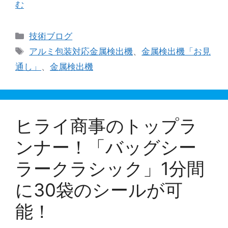
む
カ
技術ブログ
テ
タ
アルミ包装対応金属検出機
、
金属検出機「お見
ゴ
グ
通し」
、
金属検出機
リ
ー
ヒライ商事のトップラ
ンナー！「バッグシー
ラークラシック」1分間
に30袋のシールが可
能！