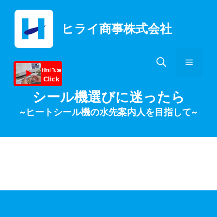
コ
ン
ヒライ商事株式会社
テ
ン
ツ
メ
へ
ス
キ
ニ
シール機選びに迷ったら
ッ
~ヒートシール機の水先案内人を目指して~
プ
ュ
ー
月:
2022年1月