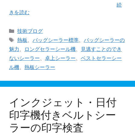
で「 絶対見落としてほしくないシーラー 」 …
続
きを読む
カ
技術ブログ
テ
タ
熱板
、
バッグシーラー標準
、
バッグシーラーの
ゴ
グ
魅力
、
ロングセラーシール機
、
見逃すことのでき
リ
ないシーラー
、
卓上シーラー
、
ベストセラーシー
ー
ル機
、
熱板シーラー
インクジェット・日付
印字機付きベルトシー
ラーの印字検査