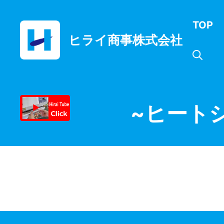
コ
ン
TOP
テ
ヒライ商事株式会社
ン
ツ
へ
ス
キ
ッ
~ヒート
プ
月:
2019年6月