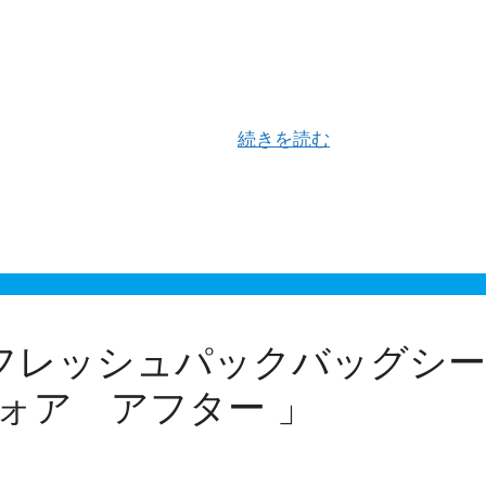
ーラー」の主要部品である熱板（シールバー）の切削加工
て作業が自動化できるのが …
続きを読む
レッシュパックバッグシーラ
ォア アフター 」