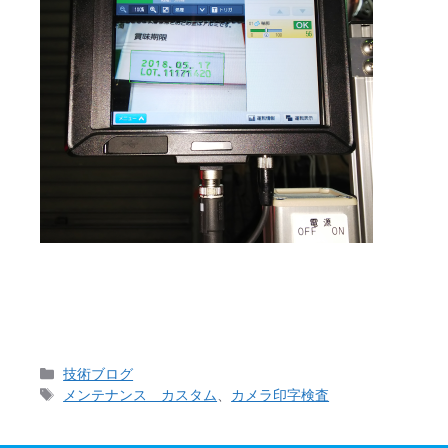
今週はキーエンスさんの画像判別センサをベルトシー
でキーエンスさん「イチオシ！！」の新商品です。イ
カ
技術ブログ
テ
タ
メンテナンス カスタム
、
カメラ印字検査
ゴ
グ
リ