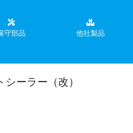
保守部品
他社製品
トシーラー（改）