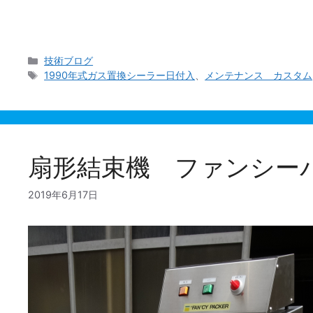
1990年にデビューした当社ノズル方式の真空脱気
脱気ガスシーラーのオーバーホールです。まず取付い
カ
技術ブログ
テ
タ
1990年式ガス置換シーラー日付入
、
メンテナンス カスタム
ゴ
グ
リ
ー
扇形結束機 ファンシー
2019年6月17日