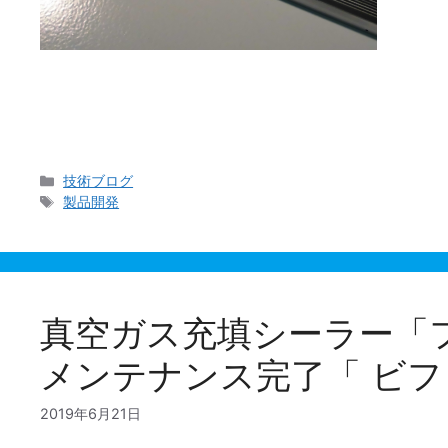
今日は当社製品である熱板ヒートシール機「バッグシ
削加工です。NCフライスですからプログラムに即し
カ
技術ブログ
テ
タ
製品開発
ゴ
グ
リ
ー
真空ガス充填シーラー「フ
メンテナンス完了「 ビフ
2019年6月21日