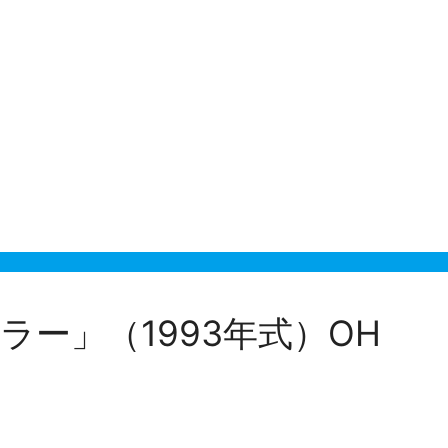
を行いました。遠州のNCフライス盤を使用しての切
ー」（1993年式）OH