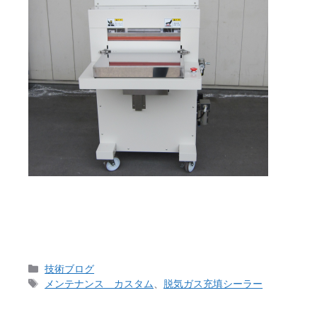
ここ最近、修理依頼のご要望が続いておりました。 
も臨機応変に対応させて頂いております。 それとい
カ
技術ブログ
テ
タ
メンテナンス カスタム
、
脱気ガス充填シーラー
ゴ
グ
リ