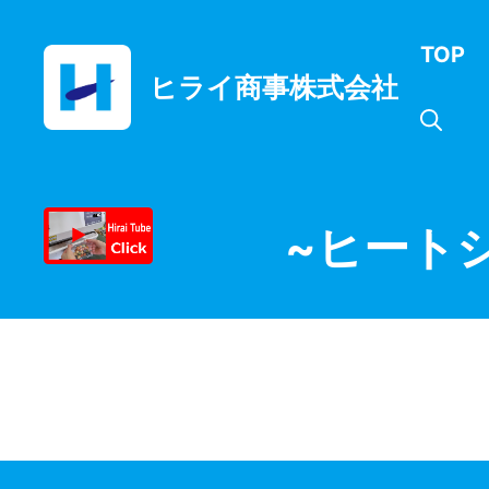
コ
ン
TOP
テ
ヒライ商事株式会社
ン
ツ
へ
ス
キ
ッ
~ヒート
プ
月:
2020年7月