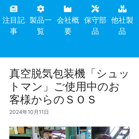
注目記
製品一
会社概
保守部
他社製
事
覧
要
品
品
真空脱気包装機「シュッ
トマン」ご使用中のお
客様からのＳＯＳ
2024年10月11日