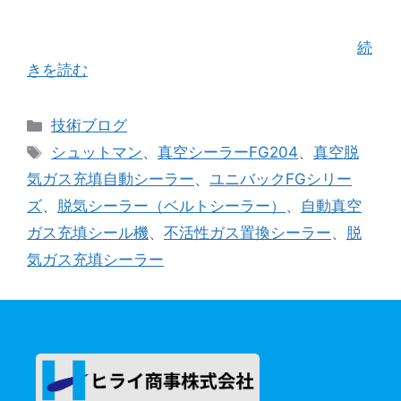
じようなケースでお困りになっているお客様もい
らっしゃるのでは、、、？と勝手ながら気にかか
った次第です。 お問い合わせの内容は真空脱 …
続
きを読む
カ
技術ブログ
テ
タ
シュットマン
、
真空シーラーFG204
、
真空脱
ゴ
グ
気ガス充填自動シーラー
、
ユニバックFGシリー
リ
ズ
、
脱気シーラー（ベルトシーラー）
、
自動真空
ー
ガス充填シール機
、
不活性ガス置換シーラー
、
脱
気ガス充填シーラー