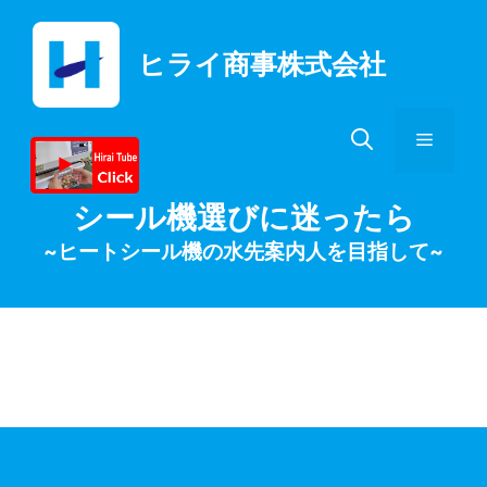
コ
ン
ヒライ商事株式会社
テ
ン
ツ
メ
へ
ス
キ
ニ
シール機選びに迷ったら
ッ
~ヒートシール機の水先案内人を目指して~
プ
ュ
ー
月:
2024年10月