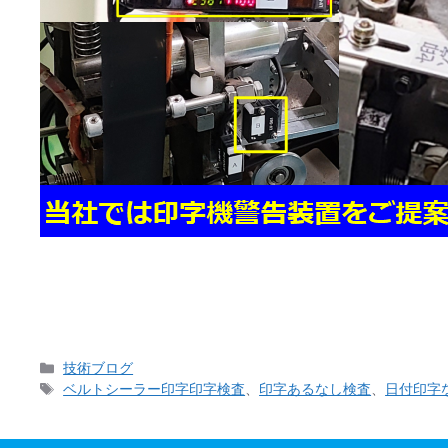
先日お客様からご相談の電話が当社にございました。
ことでした。 私は過去に高額な設備投資を施し、印
カ
技術ブログ
テ
タ
ベルトシーラー印字印字検査
、
印字あるなし検査
、
日付印字
ゴ
グ
リ