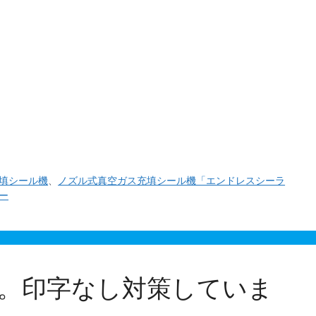
す。 （株）ユニバックシールさんのブース（小間番号
填シール機
、
ノズル式真空ガス充填シール機「エンドレスシーラ
ー
。印字なし対策していま