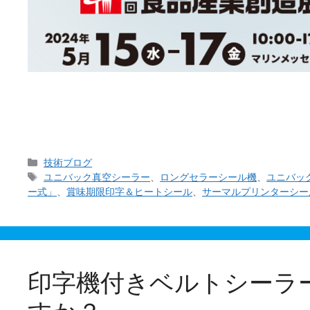
西日本食品産業創造展が5月15日(水)～5月17日
BS-24）にて当社の「バッグシーラー」及びプリンタ
カ
技術ブログ
テ
タ
ユニバック真空シーラー
、
ロングセラーシール機
、
ユニバッ
ゴ
グ
ー式」
、
賞味期限印字＆ヒートシール
、
サーマルプリンターシー
リ
ー
印字機付きベルトシーラ