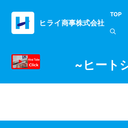
コ
ン
TOP
テ
ヒライ商事株式会社
ン
ツ
へ
ス
キ
ッ
~ヒート
プ
月:
2024年5月