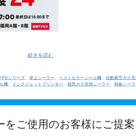
(金)の３日間マリンメッセ福岡A館・B館にて開催されていま
ーユニッ …
続きを読む
クFGシリーズ
、
卓上シーラー
、
ベストセラーシール機
、
自動真空ガス充
ル機
、
インクジェットプリンター
、
脱気ガス充填シーラー
、
熱板シーラ
ーをご使用のお客様にご提案