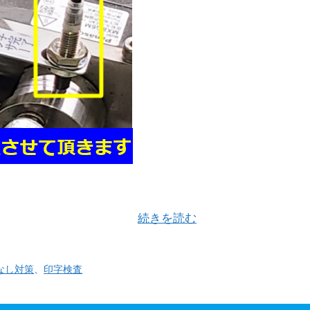
 ご使用されている印字機付きベルトシーラーで印字不良
字にまつわる不良を防い …
続きを読む
なし対策
、
印字検査