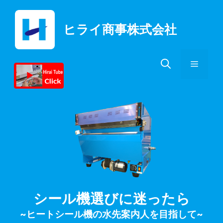
コ
ン
ヒライ商事株式会社
テ
ン
ツ
メ
へ
ス
キ
ニ
ッ
プ
ュ
ー
シール機選びに迷ったら
~ヒートシール機の水先案内人を目指して~