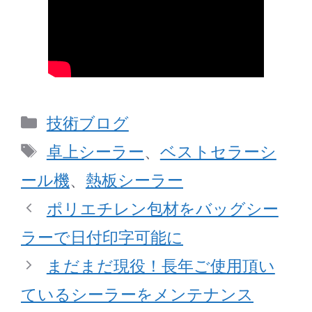
カ
技術ブログ
テ
タ
卓上シーラー
、
ベストセラーシ
ゴ
グ
ール機
、
熱板シーラー
リ
ポリエチレン包材をバッグシー
ー
ラーで日付印字可能に
まだまだ現役！長年ご使用頂い
ているシーラーをメンテナンス