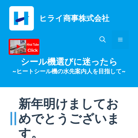
コ
ン
ヒライ商事株式会社
テ
ン
ツ
メ
へ
ス
キ
ニ
シール機選びに迷ったら
ッ
~ヒートシール機の水先案内人を目指して~
プ
ュ
ー
新年明けましてお
めでとうございま
す。