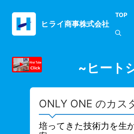
コ
ン
TOP
テ
ヒライ商事株式会社
ン
ツ
へ
ス
キ
ッ
~ヒート
プ
ONLY ONE のカ
培ってきた技術力を生