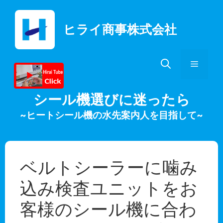
コ
ン
ヒライ商事株式会社
テ
ン
ツ
メ
へ
ス
キ
ニ
シール機選びに迷ったら
ッ
~ヒートシール機の水先案内人を目指して~
プ
ュ
ー
ベルトシーラーに噛み
込み検査ユニットをお
客様のシール機に合わ