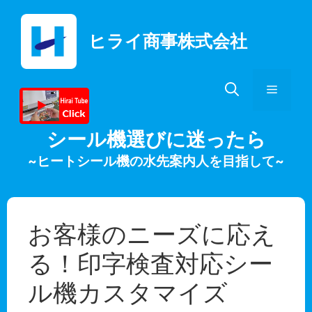
コ
ン
ヒライ商事株式会社
テ
ン
ツ
メ
へ
ス
キ
ニ
シール機選びに迷ったら
ッ
~ヒートシール機の水先案内人を目指して~
プ
ュ
ー
お客様のニーズに応え
る！印字検査対応シー
ル機カスタマイズ