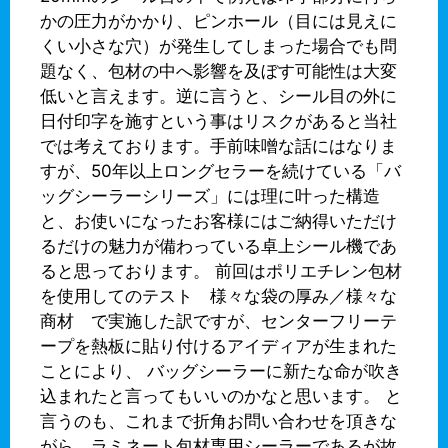
かの圧力がかかり、ピンホール（目には見えに
くい小さな穴）が発生してしまった場合でも問
題なく、包材の中へ影響を及ぼす可能性は大変
低いと言えます。逆に言うと、シール目の外に
日付印字を施すという事はリスクがあると当社
では考えております。手前味噌な話にはなりま
すが、50年以上ロングセラーを続けている「バ
ッグシーラーシリーズ」には理に叶った構造
と、お使いになったお客様にはご納得いただけ
るだけの魅力が備わっている卓上シール機であ
ると思っております。 前回はポリエチレン包材
を使用してのテスト 様々な袋の厚み／様々な
商材 で実施した訳ですが、センターフリーテ
ープを熱板に貼り付けるアイディアが生まれた
ことにより、 バッグシーラーに新たな命が吹き
込まれたと言ってもいいのかなと思います。 と
言うのも、これまで折角お問い合わせを頂きな
がら、ラミネート包材専用シーラーであるが故