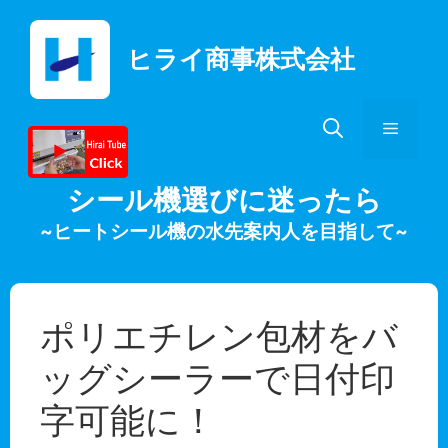
コ
ン
ヒライ商事株式会社
テ
ン
ツ
メ
へ
ス
キ
ニ
シール機選びに迷ったら
ッ
~ヒートシール機の水先案内人を目指して~
プ
ュ
ー
ポリエチレン包材をバ
ッグシーラーで日付印
字可能に！