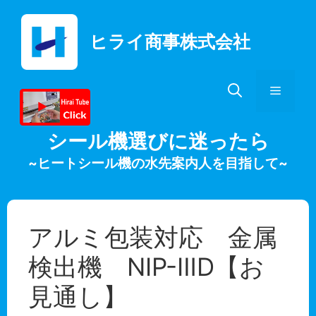
コ
ン
ヒライ商事株式会社
テ
ン
ツ
メ
へ
ス
キ
ニ
シール機選びに迷ったら
ッ
~ヒートシール機の水先案内人を目指して~
プ
ュ
ー
アルミ包装対応 金属
検出機 NIP-ⅢD【お
見通し】