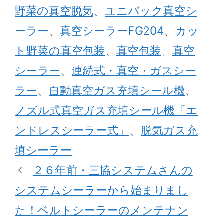
野菜の真空脱気
、
ユニバック真空シ
ー
ーラー
、
真空シーラーFG204
、
カッ
ト野菜の真空包装
、
真空包装
、
真空
シーラー
、
連続式・真空・ガスシー
ラー
、
自動真空ガス充填シール機
、
ノズル式真空ガス充填シール機「エ
ンドレスシーラー式」
、
脱気ガス充
填シーラー
２６年前・三協システムさんの
システムシーラーから始まりまし
た！ベルトシーラーのメンテナン