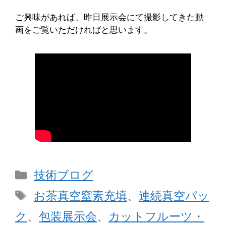
ご興味があれば、昨日展示会にて撮影してきた動
画をご覧いただければと思います。
カ
技術ブログ
テ
タ
お茶真空窒素充填
、
連続真空パッ
ゴ
グ
ク
、
包装展示会
、
カットフルーツ・
リ