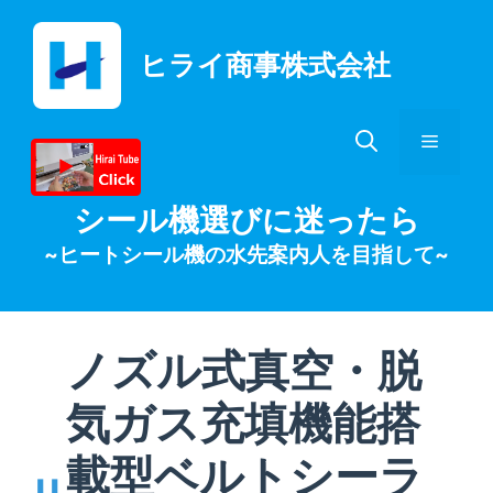
コ
ン
ヒライ商事株式会社
テ
ン
ツ
メ
へ
ス
キ
ニ
シール機選びに迷ったら
ッ
~ヒートシール機の水先案内人を目指して~
プ
ュ
ー
ノズル式真空・脱
気ガス充填機能搭
載型ベルトシーラ