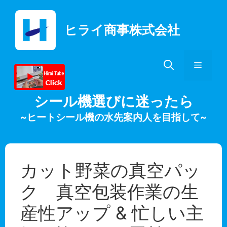
コ
ン
ヒライ商事株式会社
テ
ン
ツ
メ
へ
ス
キ
ニ
シール機選びに迷ったら
ッ
~ヒートシール機の水先案内人を目指して~
プ
ュ
ー
カット野菜の真空パッ
ク 真空包装作業の生
産性アップ & 忙しい主