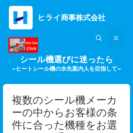
コ
ン
ヒライ商事株式会社
テ
ン
ツ
メ
へ
ス
キ
ニ
シール機選びに迷ったら
ッ
~ヒートシール機の水先案内人を目指して~
プ
ュ
ー
複数のシール機メーカ
ーの中からお客様の条
件に合った機種をお選