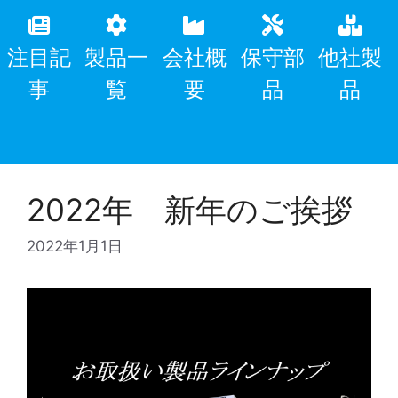
注目記
製品一
会社概
保守部
他社製
事
覧
要
品
品
2022年 新年のご挨拶
2022年1月1日