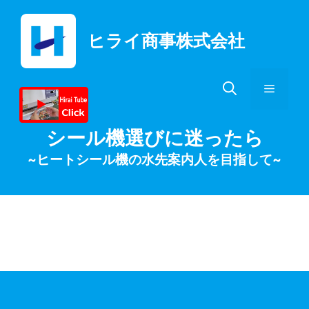
コ
ン
ヒライ商事株式会社
テ
ン
ツ
メ
へ
ス
キ
ニ
シール機選びに迷ったら
ッ
~ヒートシール機の水先案内人を目指して~
プ
ュ
ー
フードシーラー