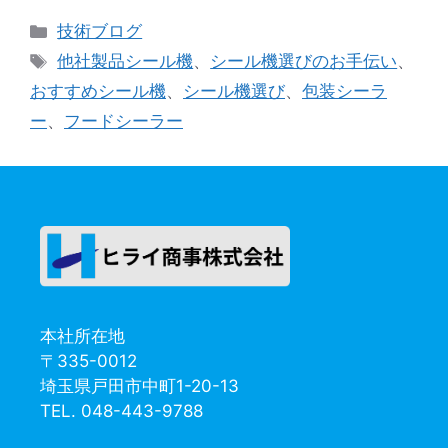
カ
技術ブログ
テ
タ
他社製品シール機
、
シール機選びのお手伝い
、
ゴ
グ
おすすめシール機
、
シール機選び
、
包装シーラ
リ
ー
、
フードシーラー
ー
本社所在地
〒335-0012
埼玉県戸田市中町1-20-13
TEL. 048-443-9788