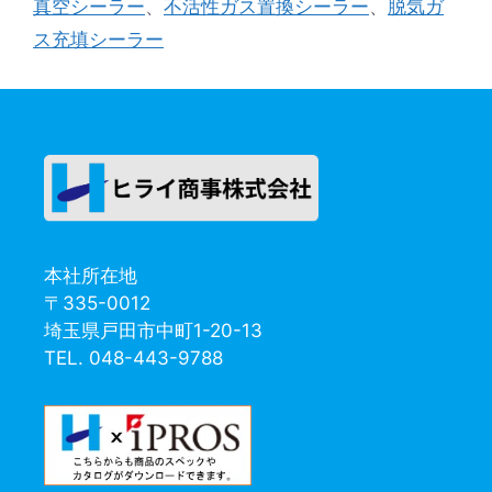
真空シーラー
、
不活性ガス置換シーラー
、
脱気ガ
リ
ス充填シーラー
ー
本社所在地
〒335-0012
埼玉県戸田市中町1-20-13
TEL. 048-443-9788