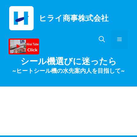
コ
ン
ヒライ商事株式会社
テ
ン
ツ
メ
へ
ス
キ
ニ
シール機選びに迷ったら
ッ
~ヒートシール機の水先案内人を目指して~
プ
ュ
ー
真空ガスシーラー卓
上型