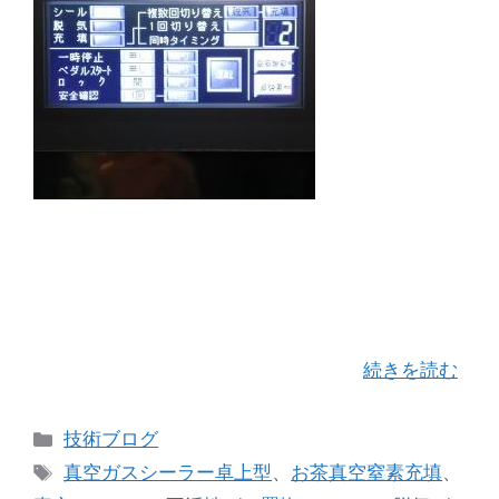
窒素置換シール機「フレッシュパックバッグシー
ラー HBGS-280T型」のお話をさせて頂きます。
このマシーンは標準シール機「バッグシーラー
HBS-280型」をベースに、脱気・窒素ガス充填が
出来る様に改良されたハイスペック …
続きを読む
カ
技術ブログ
テ
タ
真空ガスシーラー卓上型
、
お茶真空窒素充填
、
ゴ
グ