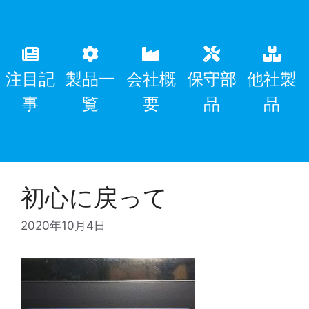
注目記
製品一
会社概
保守部
他社製
事
覧
要
品
品
初心に戻って
2020年10月4日