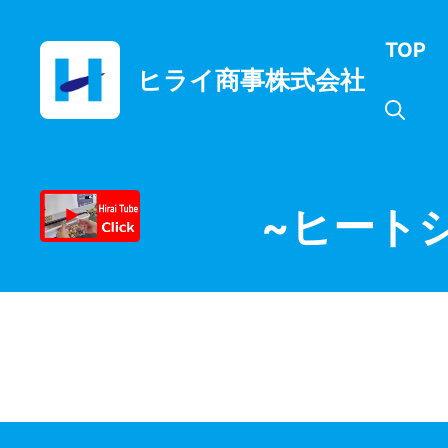
コ
ン
TOP
テ
ヒライ商事株式会社
ン
ツ
へ
ス
キ
ッ
~ヒート
プ
金属検出機