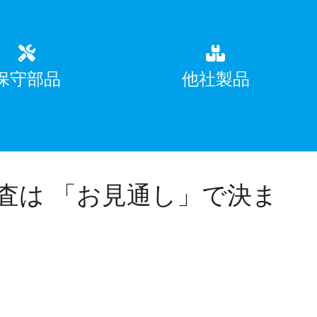
保守部品
他社製品
査は 「お見通し」で決ま