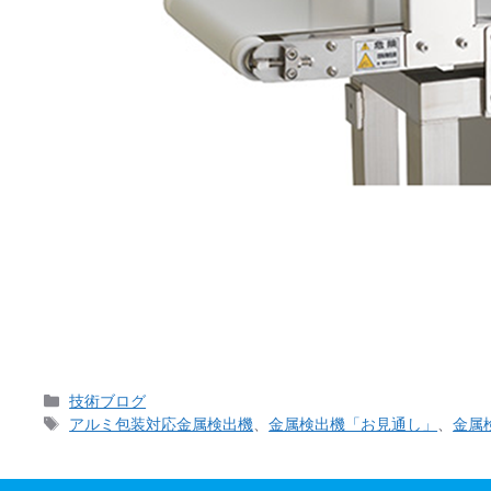
アルミ箔製袋内の微小金属を検出、従来機の欠点を補
ルト幅 250ｍｍの金属探知機で、食品や樹脂、医薬
カ
技術ブログ
テ
タ
アルミ包装対応金属検出機
、
金属検出機「お見通し」
、
金属
ゴ
グ
リ