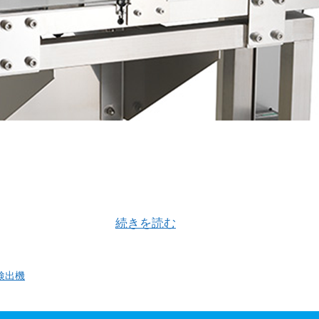
うメタルチェッカー 金属検出機「お見通し」は アルミ包
製品など様々な商品 …
続きを読む
検出機