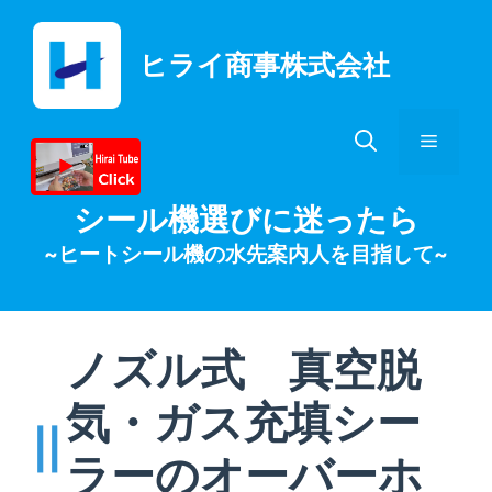
コ
ン
ヒライ商事株式会社
テ
ン
ツ
メ
へ
ス
キ
ニ
シール機選びに迷ったら
ッ
~ヒートシール機の水先案内人を目指して~
プ
ュ
ー
ノズル式 真空脱
気・ガス充填シー
ラーのオーバーホ