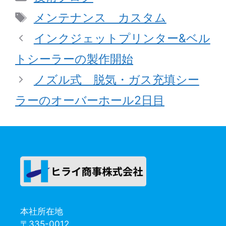
テ
タ
メンテナンス カスタム
ゴ
グ
インクジェットプリンター&ベル
リ
トシーラーの製作開始
ー
ノズル式 脱気・ガス充填シー
ラーのオーバーホール2日目
本社所在地
〒335-0012