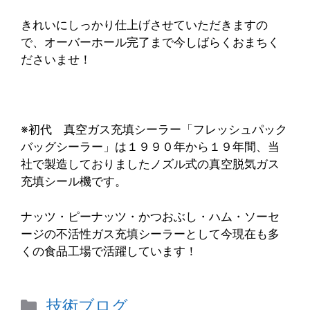
きれいにしっかり仕上げさせていただきますの
で、オーバーホール完了まで今しばらくおまちく
ださいませ！
※初代 真空ガス充填シーラー「フレッシュパック
バッグシーラー」は１９９０年から１９年間、当
社で製造しておりましたノズル式の真空脱気ガス
充填シール機です。
ナッツ・ピーナッツ・かつおぶし・ハム・ソーセ
ージの不活性ガス充填シーラーとして今現在も多
くの食品工場で活躍しています！
カ
技術ブログ