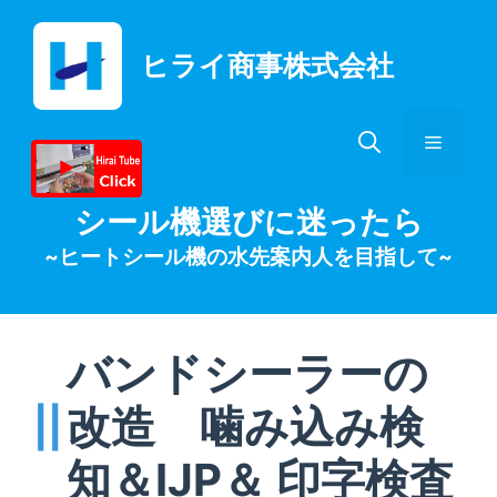
コ
ン
ヒライ商事株式会社
テ
ン
ツ
メ
へ
ス
キ
ニ
シール機選びに迷ったら
ッ
~ヒートシール機の水先案内人を目指して~
プ
ュ
ー
バンドシーラーの
改造 噛み込み検
知＆IJP＆ 印字検査