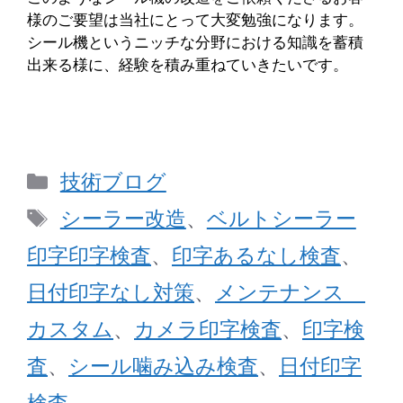
様のご要望は当社にとって大変勉強になります。
シール機というニッチな分野における知識を蓄積
出来る様に、経験を積み重ねていきたいです。
カ
技術ブログ
テ
タ
シーラー改造
、
ベルトシーラー
ゴ
グ
印字印字検査
、
印字あるなし検査
、
リ
日付印字なし対策
、
メンテナンス
ー
カスタム
、
カメラ印字検査
、
印字検
査
、
シール噛み込み検査
、
日付印字
検査