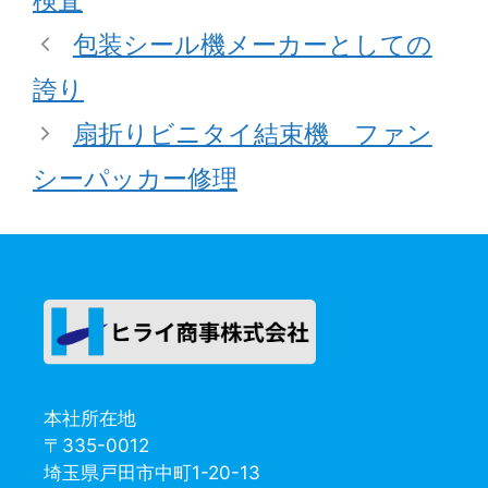
包装シール機メーカーとしての
誇り
扇折りビニタイ結束機 ファン
シーパッカー修理
本社所在地
〒335-0012
埼玉県戸田市中町1-20-13