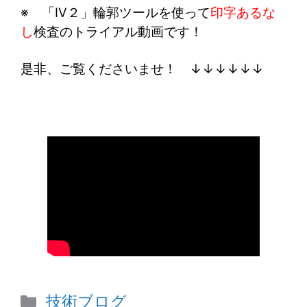
※ 「IV２」輪郭ツールを使って
印字あるな
し
検査のトライアル動画です！
是非、ご覧くださいませ！ ↓↓↓↓↓↓
カ
技術ブログ