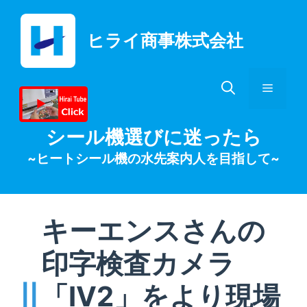
コ
ン
ヒライ商事株式会社
テ
ン
ツ
メ
へ
ス
キ
ニ
シール機選びに迷ったら
ッ
~ヒートシール機の水先案内人を目指して~
プ
ュ
ー
キーエンスさんの
印字検査カメラ
「IV2」をより現場