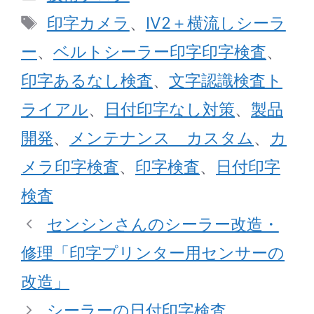
テ
タ
印字カメラ
、
IV2＋横流しシーラ
ゴ
グ
ー
、
ベルトシーラー印字印字検査
、
リ
印字あるなし検査
、
文字認識検査ト
ー
ライアル
、
日付印字なし対策
、
製品
開発
、
メンテナンス カスタム
、
カ
メラ印字検査
、
印字検査
、
日付印字
検査
センシンさんのシーラー改造・
修理「印字プリンター用センサーの
改造」
シーラーの日付印字検査