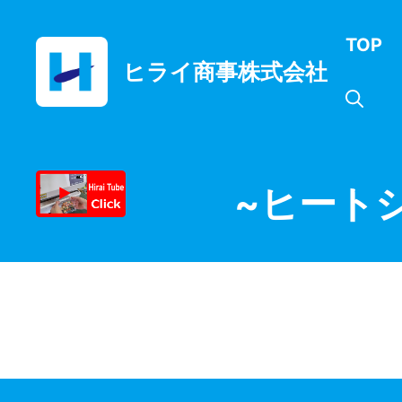
コ
ン
TOP
テ
ヒライ商事株式会社
ン
ツ
へ
ス
キ
ッ
~ヒート
プ
かつお節の窒素置換