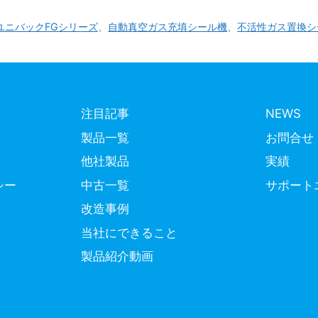
ユニバックFGシリーズ
、
自動真空ガス充填シール機
、
不活性ガス置換シ
注目記事
NEWS
製品一覧
お問合せ
他社製品
実績
シー
中古一覧
サポート
改造事例
当社にできること
製品紹介動画