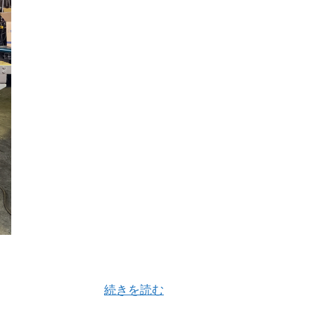
す「ノズル式真空不活性ガス充填シーラーFGシリーズ」の
す。 今回はかつ …
続きを読む