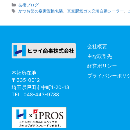
カ
技術ブログ
テ
タ
かつお節の窒素置換包装
、
真空脱気ガス充填自動シーラー
、
ゴ
グ
リ
ー
会社概要
主な取引先
経営ポリシー
本社所在地
プライバシーポリ
〒335-0012
埼玉県戸田市中町1-20-13
TEL. 048-443-9788