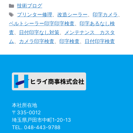
カ
技術ブログ
テ
タ
プリンター修理
、
改造シーラー
、
印字カメラ
、
ゴ
グ
ベルトシーラー印字印字検査
、
印字あるなし検
リ
査
、
日付印字なし対策
、
メンテナンス カスタ
ー
ム
、
カメラ印字検査
、
印字検査
、
日付印字検査
本社所在地
〒335-0012
埼玉県戸田市中町1-20-13
TEL. 048-443-9788