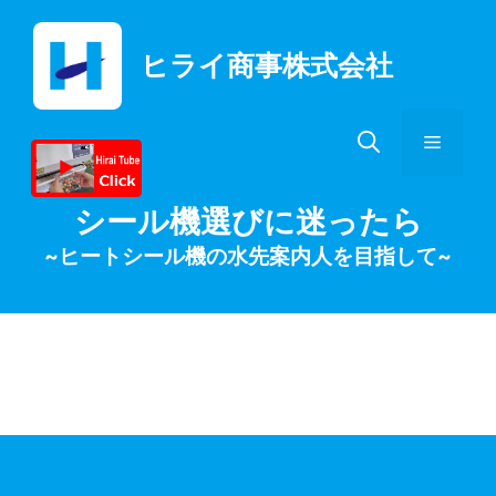
コ
ン
ヒライ商事株式会社
テ
ン
ツ
メ
へ
ス
キ
ニ
シール機選びに迷ったら
ッ
~ヒートシール機の水先案内人を目指して~
プ
ュ
ー
プリンター修理