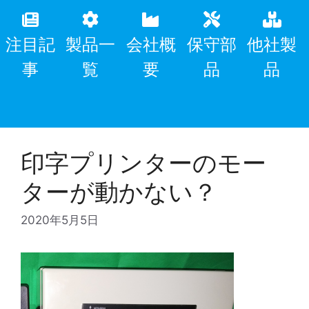
注目記
製品一
会社概
保守部
他社製
事
覧
要
品
品
印字プリンターのモー
ターが動かない？
2020年5月5日