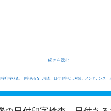
スタマイズ」 そのなかでも一番人気はベルトシーラーに後
像センサをシールエイ …
続きを読む
印字印字検査
、
印字あるなし検査
、
日付印字なし対策
、
メンテナンス 
機の日付印字検査 日付ある