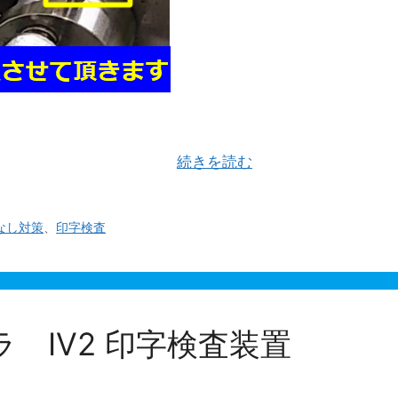
 ご使用されている印字機付きベルトシーラーで印字不良
字にまつわる不良を防い …
続きを読む
なし対策
、
印字検査
 IV2 印字検査装置