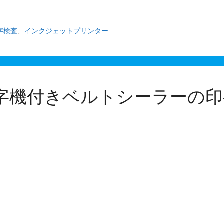
字検査
、
インクジェットプリンター
字機付きベルトシーラーの印