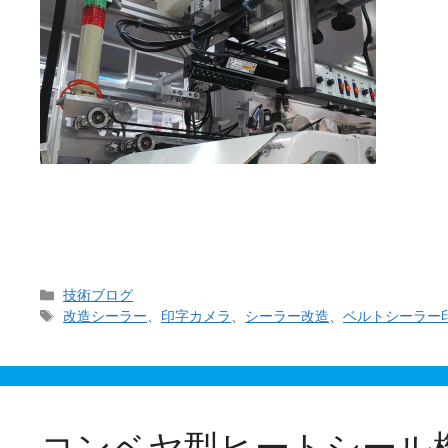
当社の裏メニューともいえる 「ベルトシーラーのカ
スタムはオプテックス・エフエー社さんの文字認識画
カ
技術ブログ
テ
タ
改造シーラー
、
印字カメラ
、
シーラー改造
、
ベルトシーラー
ゴ
グ
リ
ー
コンベヤ型ヒートシール