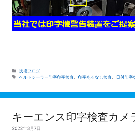
先日お客様からご相談の電話が当社にございました。
ことでした。 私は過去に高額な設備投資を施し、印
カ
技術ブログ
テ
タ
ベルトシーラー印字印字検査
、
印字あるなし検査
、
日付印字
ゴ
グ
リ
ー
キーエンス印字検査カメラ
2022年3月7日