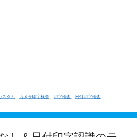
付けする印字検査装置です。 今年、最初のシーラーカ
カスタム
、
カメラ印字検査
、
印字検査
、
日付印字検査
なし＆日付印字認識のテ