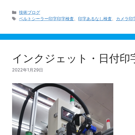
カ
技術ブログ
テ
タ
ベルトシーラー印字印字検査
、
印字あるなし検査
、
カメラ印
ゴ
グ
リ
ー
インクジェット・日付印
2022年1月29日