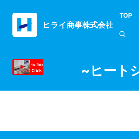
コ
ン
TOP
テ
ヒライ商事株式会社
ン
ツ
へ
ス
キ
ッ
~ヒート
プ
ベルトシーラー印字