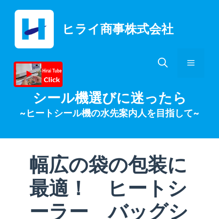
コ
ン
ヒライ商事株式会社
テ
ン
ツ
メ
へ
ス
キ
ニ
シール機選びに迷ったら
ッ
~ヒートシール機の水先案内人を目指して~
プ
ュ
ー
幅広の袋の包装に
最適！ ヒートシ
ーラー バッグシ