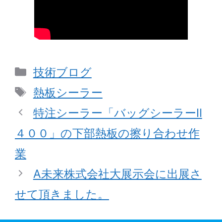
カ
技術ブログ
テ
タ
熱板シーラー
ゴ
グ
特注シーラー「バッグシーラーⅡ
リ
４００」の下部熱板の擦り合わせ作
ー
業
A未来株式会社大展示会に出展さ
せて頂きました。