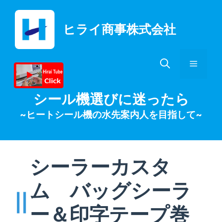
コ
ン
ヒライ商事株式会社
テ
ン
ツ
メ
へ
ス
キ
ニ
シール機選びに迷ったら
ッ
~ヒートシール機の水先案内人を目指して~
プ
ュ
ー
シーラーカスタ
ム バッグシーラ
ー＆印字テープ巻