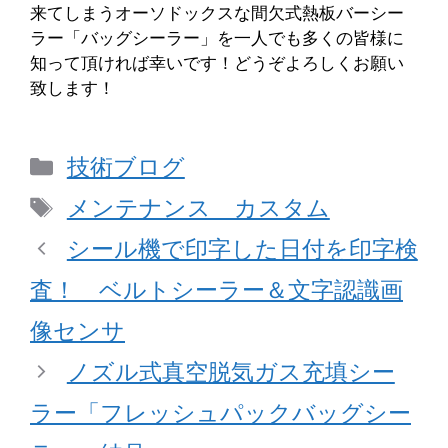
来てしまうオーソドックスな間欠式熱板バーシー
ラー「バッグシーラー」を一人でも多くの皆様に
知って頂ければ幸いです！どうぞよろしくお願い
致します！
カ
技術ブログ
テ
タ
メンテナンス カスタム
ゴ
グ
シール機で印字した日付を印字検
リ
査！ ベルトシーラー＆文字認識画
ー
像センサ
ノズル式真空脱気ガス充填シー
ラー「フレッシュパックバッグシー