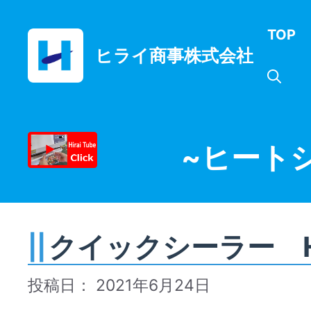
コ
ン
TOP
テ
ヒライ商事株式会社
ン
ツ
へ
ス
キ
ッ
~ヒート
プ
クイックシーラー H
2021年6月24日