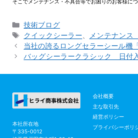
そこでメンテナンス・不具合等でお困りのお客様につ
カ
技術ブログ
テ
タ
クイックシーラー
、
メンテナンス
ゴ
グ
当社の誇るロングセラーシール機「バッ
リ
バッグシーラークラシック 日付入・
ー
会社概要
主な取引先
経営ポリシー
本社所在地
プライバシーポリ
〒335-0012