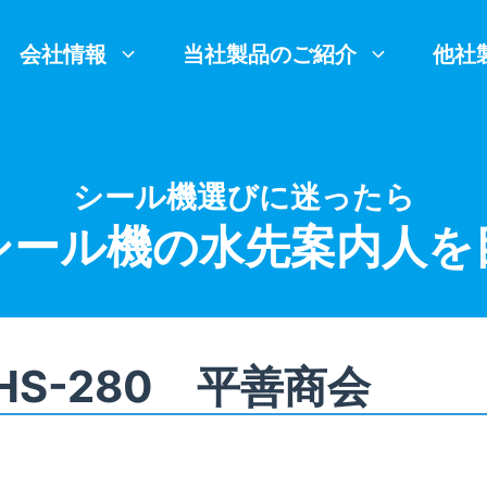
会社情報
当社製品のご紹介
他社
シール機選びに迷ったら
シール機の水先案内人を
S-280 平善商会