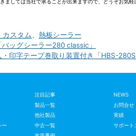
きましては当社で承ることが出来ますので、どうぞお気軽
 カスタム
、
熱板シーラー
グシーラー280 classic」
印字テープ巻取り装置付き「HBS-280S
注目記事
NEWS
製品一覧
お問合せ
他社製品
実績
シー
中古一覧
サポート
改造事例