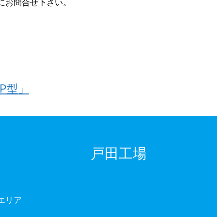
にお問合せ下さい。
P型」
戸田工場
エリア