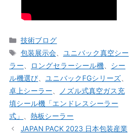
カ
技術ブログ
テ
タ
包装展示会
、
ユニバック真空シー
ゴ
グ
ラー
、
ロングセラーシール機
、
シー
リ
ル機選び
、
ユニバックFGシリーズ
、
ー
卓上シーラー
、
ノズル式真空ガス充
填シール機「エンドレスシーラー
式」
、
熱板シーラー
JAPAN PACK 2023 日本包装産業