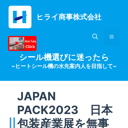
コ
ン
ヒライ商事株式会社
テ
ン
ツ
メ
へ
ス
キ
ニ
シール機選びに迷ったら
ッ
~ヒートシール機の水先案内人を目指して~
プ
ュ
ー
JAPAN
PACK2023 日本
包装産業展を無事