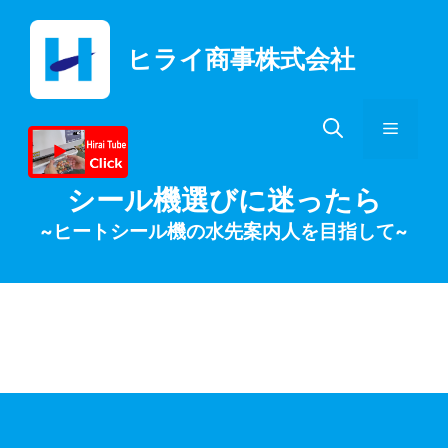
コ
ン
ヒライ商事株式会社
テ
ン
ツ
メ
へ
ス
キ
ニ
シール機選びに迷ったら
ッ
~ヒートシール機の水先案内人を目指して~
プ
ュ
ー
真空脱気包装機