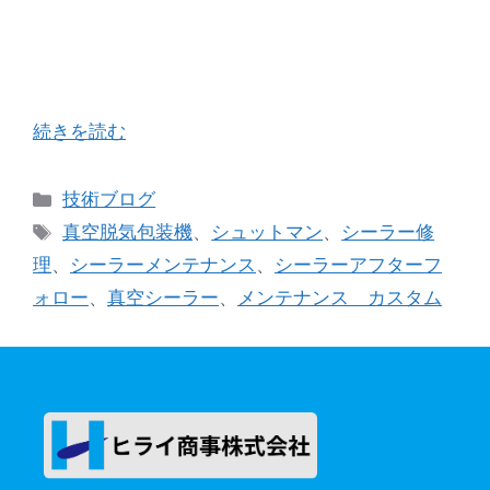
て現在弊社が志す私たちの使命（少々大げさです
が）について投稿させていただきます。 ２０数年
前、私が飛び込みで営業にお伺いした某食品会社
様でのお話になります。そちらの会社様では真 …
続きを読む
カ
技術ブログ
テ
タ
真空脱気包装機
、
シュットマン
、
シーラー修
ゴ
グ
理
、
シーラーメンテナンス
、
シーラーアフターフ
リ
ォロー
、
真空シーラー
、
メンテナンス カスタム
ー