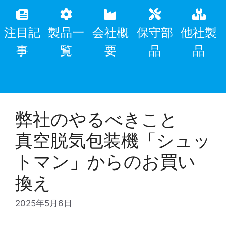
注目記
製品一
会社概
保守部
他社製
事
覧
要
品
品
弊社のやるべきこと
真空脱気包装機「シュッ
トマン」からのお買い
換え
2025年5月6日