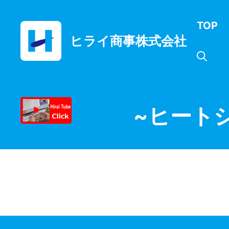
コ
ン
TOP
テ
ヒライ商事株式会社
ン
ツ
へ
ス
キ
ッ
~ヒート
プ
見逃すことのできな