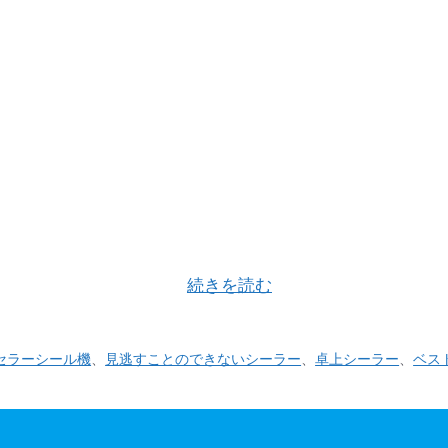
が誇るオリジナルヒートシーラー「バッグシーラー２８０
しくないシーラー 」 …
続きを読む
セラーシール機
、
見逃すことのできないシーラー
、
卓上シーラー
、
ベス