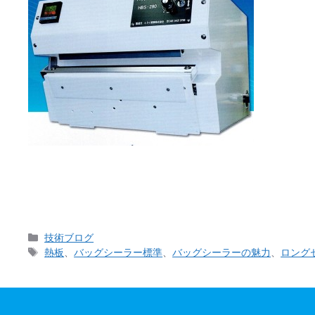
２０２２年より筐体色を白にリニューアルした、当社
間見て、触ってきた経験のなかで「 絶対見落としてほ
カ
技術ブログ
テ
タ
熱板
、
バッグシーラー標準
、
バッグシーラーの魅力
、
ロング
ゴ
グ
リ
ー