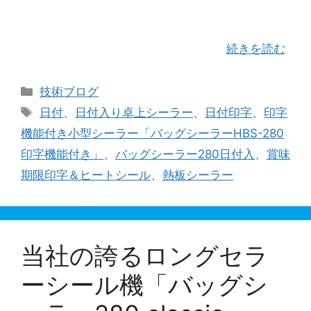
も多くのお客様からのお問い合わせ、ご注文を頂
戴しております。 今日はインクリボン巻取り装置
を搭載したバッグシーラーの動画を …
続きを読む
カ
技術ブログ
テ
タ
日付
、
日付入り卓上シーラー
、
日付印字
、
印字
ゴ
グ
機能付き小型シーラー「バッグシーラーHBS-280
リ
印字機能付き」
、
バッグシーラー280日付入
、
賞味
ー
期限印字＆ヒートシール
、
熱板シーラー
当社の誇るロングセラ
ーシール機「バッグシ