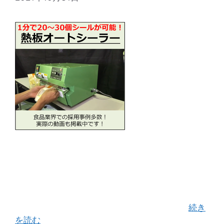
当社が誇る熱板バーヒートシール機 「バッグシー
ラー」 関東地方と新潟県のおせんべいやさんを中
心に長年ご愛用されているヒートシール機です！
【使用例】 おせんべい・おかき・おつまみ・珍
味・海苔・お茶・サプリメント・調味料（ …
続き
を読む