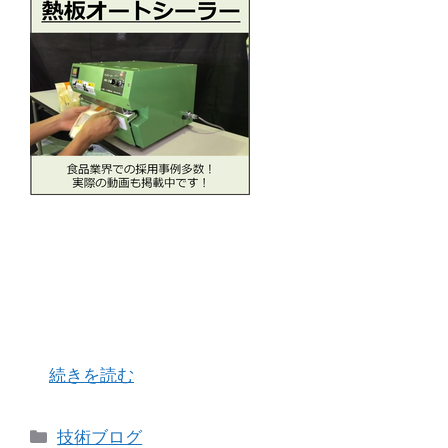
ご新規のお客様より頂きました注文で「バッグシ
ーラークラシック日付入り」の製作完了しまし
た。 この２か月、有難いことに、ご新規様からの
ご注文を多く頂いております。何度かご紹介して
はおりますが、当社の看板商品であり、最も注力
…
続きを読む
カ
技術ブログ