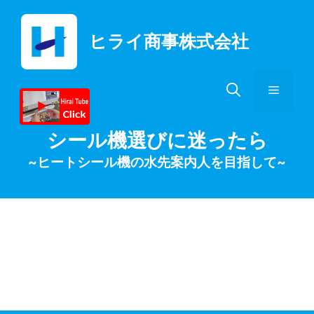
コ
ン
ヒライ商事株式会社
テ
ン
ツ
メ
へ
ス
キ
ニ
シール機選びに迷ったら
ッ
~ヒートシール機の水先案内人を目指して~
プ
ュ
ー
賞味期限印字＆ヒー
トシール