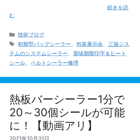
んなシーラーが今なお、関東地方・新 …
続きを読
む
カ
技術ブログ
テ
タ
初期型バッグシーラー
、
包装展示会
、
三協シス
ゴ
グ
テムのシステムシーラー
、
賞味期限印字＆ヒート
リ
シール
、
ベルトシーラー修理
ー
熱板バーシーラー1分で
20～30個シールが可能
に！【動画アリ】
2021年10月31日