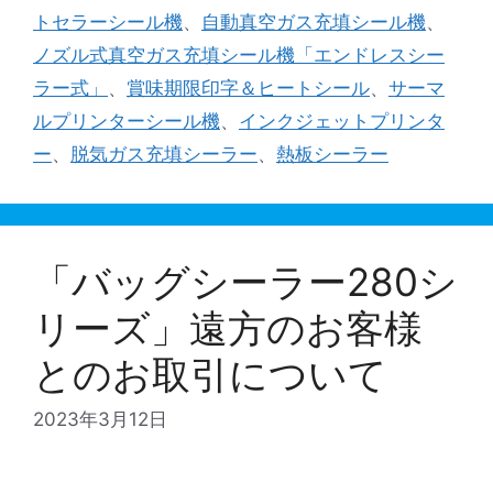
リ
トセラーシール機
、
自動真空ガス充填シール機
、
ー
ノズル式真空ガス充填シール機「エンドレスシー
ラー式」
、
賞味期限印字＆ヒートシール
、
サーマ
ルプリンターシール機
、
インクジェットプリンタ
ー
、
脱気ガス充填シーラー
、
熱板シーラー
「バッグシーラー280シ
リーズ」遠方のお客様
とのお取引について
2023年3月12日