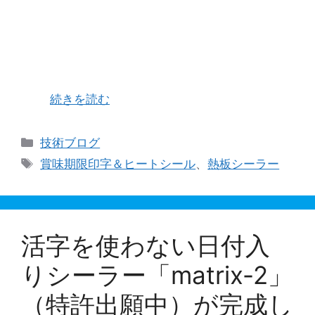
エンドレスシーラーやインパルスシーラーは食
品・医療・工業・包装の業界では多く知れ渡って
いるかと存じますが、そのようなシール機の他
に、上下熱板バーのかみ合わせ横目シールが出来
るシール機をご存じでしょうか？ 当社のような小
さ …
続きを読む
カ
技術ブログ
テ
タ
賞味期限印字＆ヒートシール
、
熱板シーラー
ゴ
グ
リ
ー
活字を使わない日付入
りシーラー「matrix-2」
（特許出願中）が完成し