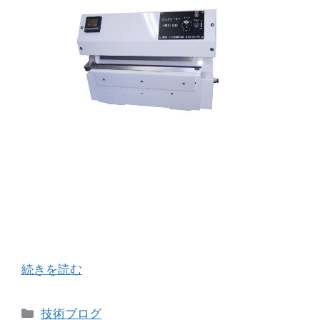
ブログの更新が4週間も空いてしまいました。
（汗） 私の不定期、且つ拙いブログをご覧になっ
たお客様からお問合せを頂くことが増えてきてお
ります。本当に有難いことです。 さて、今回は遠
方のお客様からお問い合わせを頂きご購入に至 …
続きを読む
カ
技術ブログ