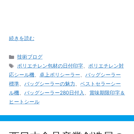
前回のブログに続き、バッグシーラーによるポリ
エチレン包材でのヒートシールについて深堀りし
ていこうと思います。 ご興味のあるお客様が一定
数おられるようで、前回のブログに添付した動画
の再生回数が、私がビックリする程伸びており …
続きを読む
カ
技術ブログ
テ
タ
ポリエチレン包材の日付印字
、
ポリエチレン対
ゴ
グ
応シール機
、
卓上ポリシーラー
、
バッグシーラー
リ
標準
、
バッグシーラーの魅力
、
ベストセラーシー
ー
ル機
、
バッグシーラー280日付入
、
賞味期限印字＆
ヒートシール