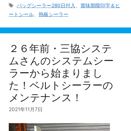
テ
タ
バッグシーラー280日付入
、
賞味期限印字＆ヒ
ゴ
グ
ートシール
、
熱板シーラー
リ
ー
２６年前・三協システ
ムさんのシステムシー
ラーから始まりまし
た！ベルトシーラーの
メンテナンス！
2021年11月7日