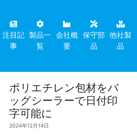
注目記
製品一
会社概
保守部
他社製
事
覧
要
品
品
ポリエチレン包材をバ
ッグシーラーで日付印
字可能に
2024年12月14日