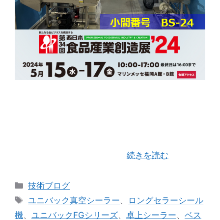
西日本食品産業創造展が5月15日(水)～5月17日(金)
の３日間マリンメッセ福岡A館・B館にて開催され
ています。 （株）ユニバックシールさんのブース
（小間番号 BS-24）にて当社の「バッグシーラ
ー」及びプリンターユニッ …
続きを読む
カ
技術ブログ
テ
タ
ユニバック真空シーラー
、
ロングセラーシール
ゴ
グ
機
、
ユニバックFGシリーズ
、
卓上シーラー
、
ベス