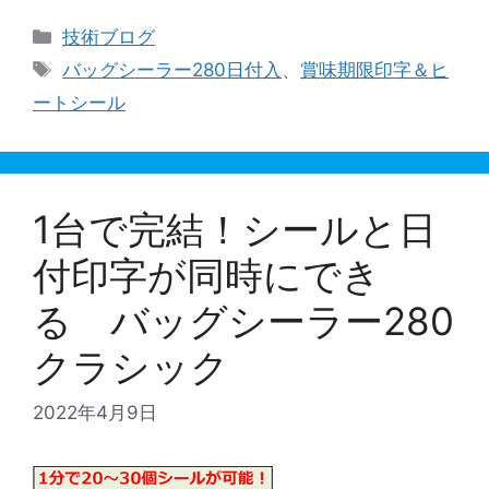
カ
技術ブログ
テ
タ
バッグシーラー280日付入
、
賞味期限印字＆ヒ
ゴ
グ
ートシール
リ
ー
1台で完結！シールと日
付印字が同時にでき
る バッグシーラー280
クラシック
2022年4月9日