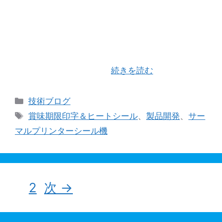
今年の元旦に掲げた目標であるサーマルプリンタ
ーを盛り込んだ 新型バッグシーラー「matrix-2」
(特許出願中）が完成しました。 2017年11月に特
許取得した「matrix」をより使いやすく、また生
産能力をアップするた …
続きを読む
カ
技術ブログ
テ
タ
賞味期限印字＆ヒートシール
、
製品開発
、
サー
ゴ
グ
マルプリンターシール機
リ
ー
ペ
ペ
1
2
次
→
ー
ー