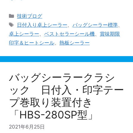
カ
技術ブログ
テ
タ
日付入り卓上シーラー
、
バッグシーラー標準
、
ゴ
グ
卓上シーラー
、
ベストセラーシール機
、
賞味期限
リ
印字＆ヒートシール
、
熱板シーラー
ー
バッグシーラークラシ
ック 日付入・印字テー
プ巻取り装置付き
「HBS-280SP型」
2021年6月25日