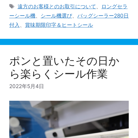
テ
タ
遠方のお客様とのお取引について
、
ロングセラ
ゴ
グ
ーシール機
、
シール機選び
、
バッグシーラー280日
リ
付入
、
賞味期限印字＆ヒートシール
ー
ポンと置いたその日か
ら楽らくシール作業
2022年5月4日