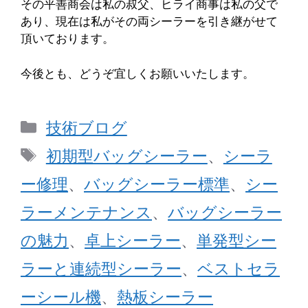
その平善商会は私の叔父、ヒライ商事は私の父で
あり、現在は私がその両シーラーを引き継がせて
頂いております。
今後とも、どうぞ宜しくお願いいたします。
カ
技術ブログ
テ
タ
初期型バッグシーラー
、
シーラ
ゴ
グ
ー修理
、
バッグシーラー標準
、
シー
リ
ラーメンテナンス
、
バッグシーラー
ー
の魅力
、
卓上シーラー
、
単発型シー
ラーと連続型シーラー
、
ベストセラ
ーシール機
、
熱板シーラー