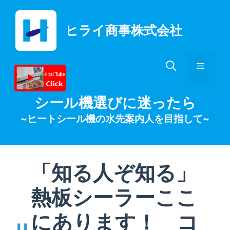
コ
ン
ヒライ商事株式会社
テ
ン
ツ
メ
へ
ス
キ
ニ
シール機選びに迷ったら
ッ
~ヒートシール機の水先案内人を目指して~
プ
ュ
ー
「知る人ぞ知る」
熱板シーラーここ
にあります！ コ