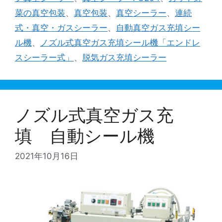
ー
菜の真空包装
、
真空包装
、
真空シーラー
、
連続
式・真空・ガスシーラー
、
自動真空ガス充填シー
ル機
、
ノズル式真空ガス充填シール機「エンドレ
スシーラー式」
、
脱気ガス充填シーラー
ノズル式真空ガス充
填 自動シール機
2021年10月16日