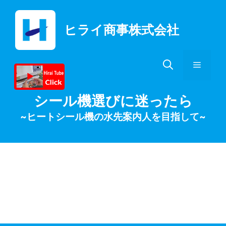
コ
ン
ヒライ商事株式会社
テ
ン
ツ
メ
へ
ス
キ
ニ
シール機選びに迷ったら
ッ
~ヒートシール機の水先案内人を目指して~
プ
ュ
ー
カット野菜の真空包
装