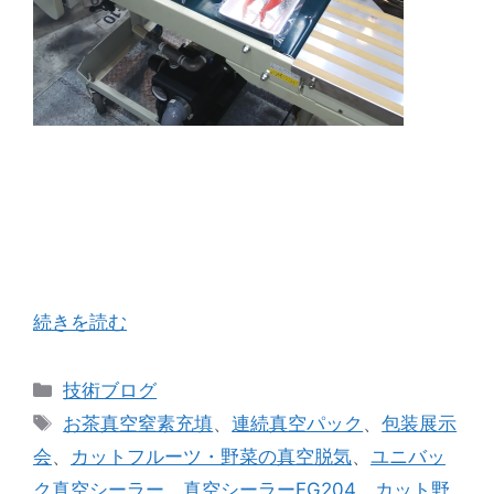
展示ブースにお邪魔して真空・ガス充填シーラー
の動画も撮影しましたので下に貼り付けときます
のでぜひ見てくださいね！ 昨日、ノズル式真空脱
気ガス充填が出来るベルトシーラーのメーカーで
あるユニバックさんが出展された展示会にお邪 …
続きを読む
カ
技術ブログ
テ
タ
お茶真空窒素充填
、
連続真空パック
、
包装展示
ゴ
グ
会
、
カットフルーツ・野菜の真空脱気
、
ユニバッ
リ
ク真空シーラー
、
真空シーラーFG204
、
カット野