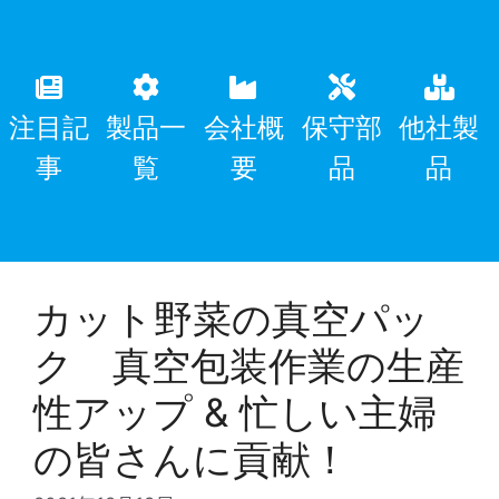
注目記
製品一
会社概
保守部
他社製
事
覧
要
品
品
カット野菜の真空パッ
ク 真空包装作業の生産
性アップ & 忙しい主婦
の皆さんに貢献！