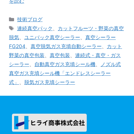
を読む
カ
技術ブログ
テ
タ
連続真空パック
、
カットフルーツ・野菜の真空
ゴ
グ
脱気
、
ユニバック真空シーラー
、
真空シーラー
リ
FG204
、
真空脱気ガス充填自動シーラー
、
カット
ー
野菜の真空包装
、
真空包装
、
連続式・真空・ガス
シーラー
、
自動真空ガス充填シール機
、
ノズル式
真空ガス充填シール機「エンドレスシーラー
式」
、
脱気ガス充填シーラー