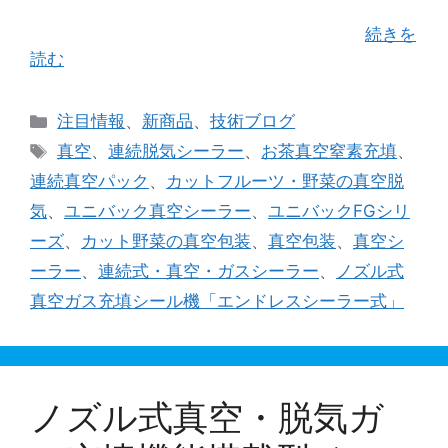
に編集しご紹介していくシリーズのはじめの一歩
として 「カット野菜」をＰＩＣＫＵＰし …
続きを
読む
カ
注目情報
、
新商品
、
技術ブログ
テ
タ
真空
、
連続脱気シーラー
、
お茶真空窒素充填
、
ゴ
グ
連続真空パック
、
カットフルーツ・野菜の真空脱
リ
気
、
ユニバック真空シーラー
、
ユニバックFGシリ
ー
ーズ
、
カット野菜の真空包装
、
真空包装
、
真空シ
ーラー
、
連続式・真空・ガスシーラー
、
ノズル式
真空ガス充填シール機「エンドレスシーラー式」
ノズル式真空・脱気ガ