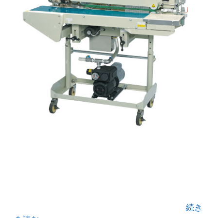
ベルトシーラー式の真空・ガス充填・自動シーラ
ーの決定版！「ＦＧー４０２」 特殊ロータリー式
ノズル機構により真空ポンプの吸引力を最大限引
き出し、 袋内を真空状態にしても連続使用による
生産性の向上を実現しました。 鰹節、削り …
続き