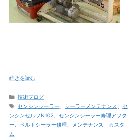
国産ベルトシーラーの草分け的存在として今現在
も多くのお客様に親しまれているセンシンさんの
ベルトシーラーの修理点検をさせて頂きました。
センシンさんのシーラーを修理するなかでとても
印象的だったのが熱板の構造です。アルミ鋳込 …
続きを読む
カ
技術ブログ
テ
タ
センシンシーラー
、
シーラーメンテナンス
、
セ
ゴ
グ
ンシンセルフN102
、
センシンシーラー修理アフタ
リ
ー
、
ベルトシーラー修理
、
メンテナンス カスタ
ー
ム