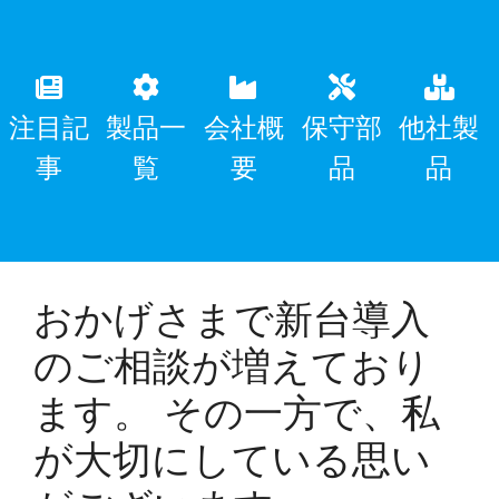
注目記
製品一
会社概
保守部
他社製
事
覧
要
品
品
おかげさまで新台導入
のご相談が増えており
ます。 その一方で、私
が大切にしている思い