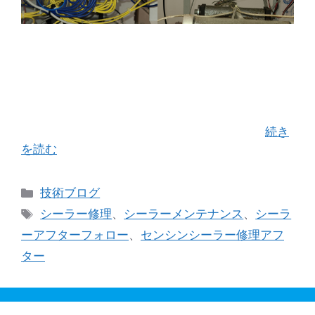
新機販売ありきではなく、 メンテナンスを入口に
したお客様とのお付き合いを ブログの更新がなか
なかできず約6ヵ月空いてしまいました（汗） ホ
ームページを通じて新しいシーラー導入のご相談
が増えております。大変ありがたいことで …
続き
を読む
カ
技術ブログ
テ
タ
シーラー修理
、
シーラーメンテナンス
、
シーラ
ゴ
グ
ーアフターフォロー
、
センシンシーラー修理アフ
リ
ター
ー