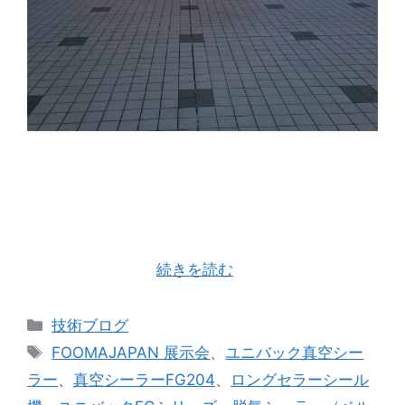
前回お知らせしました「FOOMA JAPAN 2023」
におかげさまで沢山のお客様に足を運んで頂き、
無事に終えることが出来ました。 厚く御礼申し上
げます。 ここ数年コロナの影響により展示会と呼
ばれる催しは開 …
続きを読む
カ
技術ブログ
テ
タ
FOOMAJAPAN 展示会
、
ユニバック真空シー
ゴ
グ
ラー
、
真空シーラーFG204
、
ロングセラーシール
リ