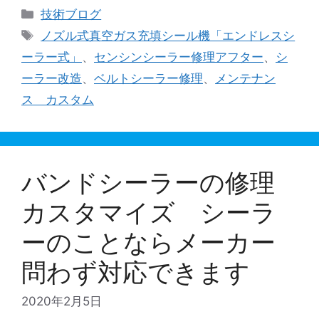
カ
技術ブログ
テ
タ
ノズル式真空ガス充填シール機「エンドレスシ
ゴ
グ
ーラー式」
、
センシンシーラー修理アフター
、
シ
リ
ーラー改造
、
ベルトシーラー修理
、
メンテナン
ー
ス カスタム
バンドシーラーの修理
カスタマイズ シーラ
ーのことならメーカー
問わず対応できます
2020年2月5日