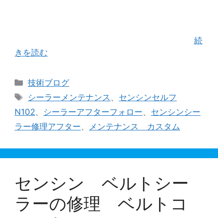
機メーカー（株）ユニバックさんと共にお仕事を
させて頂きました。 初日は「ブロア仕様」と「真
空ポンプ仕様」２機種の脱気・真空シーラーのデ
モから始まり、 残りの３日間はシール機業界 …
続
きを読む
カ
技術ブログ
テ
タ
シーラーメンテナンス
、
センシンセルフ
ゴ
グ
N102
、
シーラーアフターフォロー
、
センシンシー
リ
ラー修理アフター
、
メンテナンス カスタム
ー
センシン ベルトシー
ラーの修理 ベルトコ