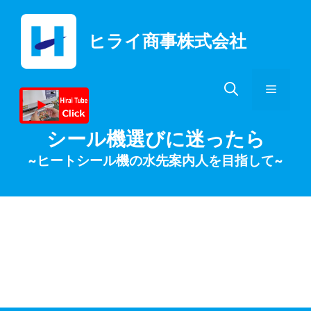
コ
ン
ヒライ商事株式会社
テ
ン
ツ
メ
へ
ス
キ
ニ
シール機選びに迷ったら
ッ
~ヒートシール機の水先案内人を目指して~
プ
ュ
ー
センシンシーラー修
理アフター