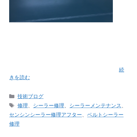
センシンさんのベルトシーラーを長年ご使用のお
客様より、修理の依頼をお受けしました。 後日、
連絡をくださったお客様の工場へ出向きベルトシ
ーラーの不具合を確認します。 症状 ①コンベヤ
ベルトの蛇行 ②シーラー筐体の中から「キ …
続
きを読む
カ
技術ブログ
テ
タ
修理
、
シーラー修理
、
シーラーメンテナンス
、
ゴ
グ
センシンシーラー修理アフター
、
ベルトシーラー
リ
修理
ー