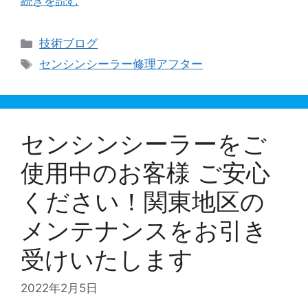
続きを読む
カ
技術ブログ
テ
タ
センシンシーラー修理アフター
ゴ
グ
リ
ー
センシンシーラーをご
使用中のお客様 ご安心
ください！関東地区の
メンテナンスをお引き
受けいたします
2022年2月5日