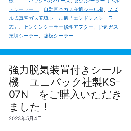
機
、
ユニバックFGシリーズ
、
脱気シーラー（ベル
ー
トシーラー）
、
自動真空ガス充填シール機
、
ノズ
ル式真空ガス充填シール機「エンドレスシーラー
式」
、
センシンシーラー修理アフター
、
脱気ガス
充填シーラー
、
熱板シーラー
強力脱気装置付きシール
機 ユニバック社製KS-
07N をご購入いただき
ました！
2023年5月4日