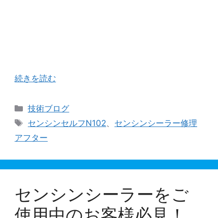
センシンさんと言えばベルトシーラーの草分的存
在であり食品・医療・工業製品の包装シーラーと
して国内外で数多く使用されておりました。 です
が、残念なことにここ数年営業実績がないとのこ
とでお困りになっているお客様から当社にご連 …
続きを読む
カ
技術ブログ
テ
タ
センシンセルフN102
、
センシンシーラー修理
ゴ
グ
アフター
リ
ー
センシンシーラーをご
使用中のお客様必見！