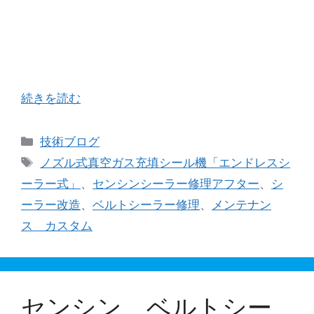
バンドシーラーと一口に言っても多種多様、数え
きれないほどの種類が存在している昨今です。 当
社では自社製品シール機において改良を続けてき
たことや、常に新しい製品を生み出す努力をして
きたことに加え、お客様のニーズに応じたシー …
続きを読む
カ
技術ブログ
テ
タ
ノズル式真空ガス充填シール機「エンドレスシ
ゴ
グ
ーラー式」
、
センシンシーラー修理アフター
、
シ
リ
ーラー改造
、
ベルトシーラー修理
、
メンテナン
ー
ス カスタム
センシン ベルトシー