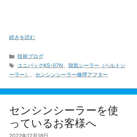
様久しぶりの遠出を楽しんでいるお客様も多いの
ではないでしょうか？ 当方、何の予定もなくこう
してブログの更新をしている次第であります。
（笑） １か月ほど前、（株）ユニバックさんを …
続きを読む
カ
技術ブログ
テ
タ
ユニバックKS-07N
、
脱気シーラー（ベルトシ
ゴ
グ
ーラー）
、
センシンシーラー修理アフター
リ
ー
センシンシーラーを使
っているお客様へ
2022年12月18日