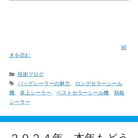
今回は前回に引き続き、数あるバッグシーラーシ
リーズの製品アレンジの中から「変化球2」として
皆様の身近なある現場についてご紹介させて頂き
たいと思います。 一般的には食品業界でご使用頂
いている当社の「バッグシーラーシリーズ」 …
続
きを読む
カ
技術ブログ
テ
タ
バッグシーラーの魅力
、
ロングセラーシール
ゴ
グ
機
、
卓上シーラー
、
ベストセラーシール機
、
熱板
リ
シーラー
ー
２０２４年 本年もどう