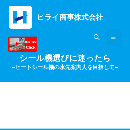
コ
ン
ヒライ商事株式会社
テ
ン
ツ
メ
へ
ス
キ
ニ
シール機選びに迷ったら
ッ
~ヒートシール機の水先案内人を目指して~
プ
ュ
ー
ベストセラーシール
機