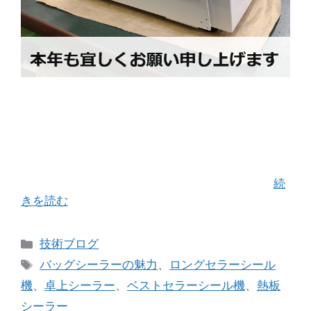
日本を襲った悲しいニュースで２０２４年がスタ
ートしました。これより先は、穏やかで平和な年
になるよう願うばかりです。 本年も引き続き宜し
くお願い申し上げます。 ２０２４年初めての投稿
は当社の看板製品「バッグシーラーシリーズ …
続
きを読む
カ
技術ブログ
テ
タ
バッグシーラーの魅力
、
ロングセラーシール
ゴ
グ
機
、
卓上シーラー
、
ベストセラーシール機
、
熱板
リ
シーラー
ー