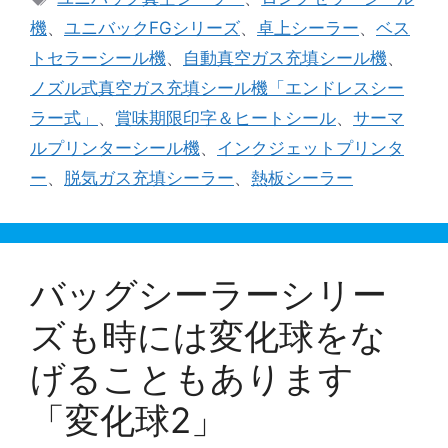
ゴ
グ
機
、
ユニバックFGシリーズ
、
卓上シーラー
、
ベス
リ
トセラーシール機
、
自動真空ガス充填シール機
、
ー
ノズル式真空ガス充填シール機「エンドレスシー
ラー式」
、
賞味期限印字＆ヒートシール
、
サーマ
ルプリンターシール機
、
インクジェットプリンタ
ー
、
脱気ガス充填シーラー
、
熱板シーラー
バッグシーラーシリー
ズも時には変化球をな
げることもあります
「変化球2」