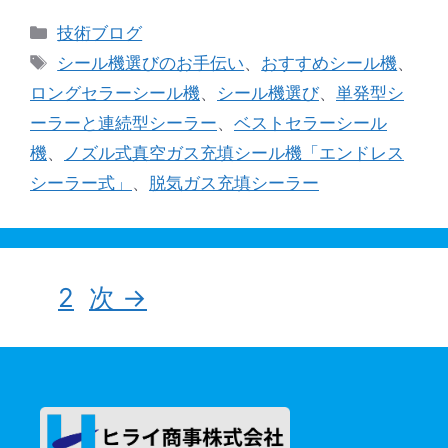
カ
技術ブログ
テ
タ
シール機選びのお手伝い
、
おすすめシール機
、
ゴ
グ
ロングセラーシール機
、
シール機選び
、
単発型シ
リ
ーラーと連続型シーラー
、
ベストセラーシール
ー
機
、
ノズル式真空ガス充填シール機「エンドレス
シーラー式」
、
脱気ガス充填シーラー
ペ
ペ
1
2
次
→
ー
ー
ジ
ジ