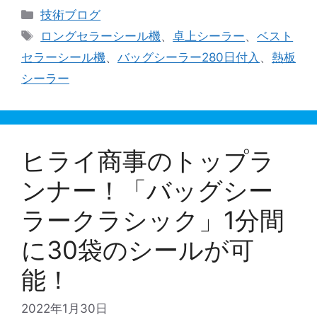
カ
技術ブログ
テ
タ
ロングセラーシール機
、
卓上シーラー
、
ベスト
ゴ
グ
セラーシール機
、
バッグシーラー280日付入
、
熱板
リ
シーラー
ー
ヒライ商事のトップラ
ンナー！「バッグシー
ラークラシック」1分間
に30袋のシールが可
能！
2022年1月30日