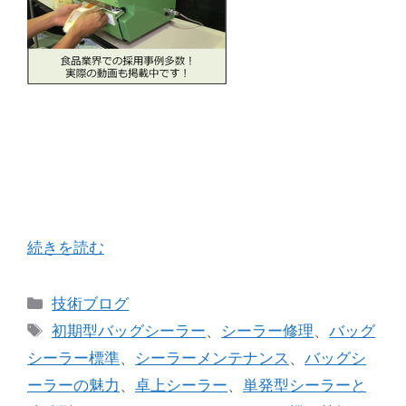
恥ずかしながら当社の営業力不足で広く包装機業
界に宣伝できず、でもひっそりと長く着実に売れ
続けているロングセラーシーラーのお話をさせて
いただきます。 最近いろいろと包装機械・包装資
材の営業さん方とお話をさせていただく機会が …
続きを読む
カ
技術ブログ
テ
タ
初期型バッグシーラー
、
シーラー修理
、
バッグ
ゴ
グ
シーラー標準
、
シーラーメンテナンス
、
バッグシ
リ
ーラーの魅力
、
卓上シーラー
、
単発型シーラーと
ー