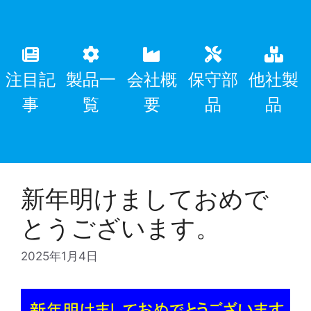
注目記
製品一
会社概
保守部
他社製
事
覧
要
品
品
新年明けましておめで
とうございます。
2025年1月4日