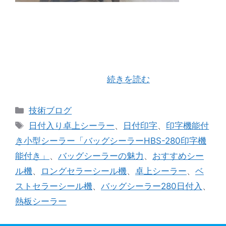
私自身がたくさんのシーラー機を２９年間見て、
触ってきた経験でのお話になりますが、、、 結
論！ 卓上タイプのヒートシール機では「バッグ
シーラー」が マストバイ！ その理由 ・ 価格 ・
シールのスピード ・ …
続きを読む
カ
技術ブログ
テ
タ
日付入り卓上シーラー
、
日付印字
、
印字機能付
ゴ
グ
き小型シーラー「バッグシーラーHBS-280印字機
リ
能付き」
、
バッグシーラーの魅力
、
おすすめシー
ー
ル機
、
ロングセラーシール機
、
卓上シーラー
、
ベ
ストセラーシール機
、
バッグシーラー280日付入
、
熱板シーラー