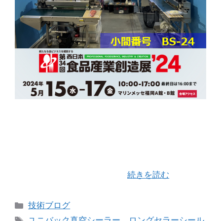
西日本食品産業創造展が5月15日(水)～5月17日(金)
の３日間マリンメッセ福岡A館・B館にて開催され
ています。 （株）ユニバックシールさんのブース
（小間番号 BS-24）にて当社の「バッグシーラ
ー」及びプリンターユニッ …
続きを読む
カ
技術ブログ
テ
タ
ユニバック真空シーラー
、
ロングセラーシール