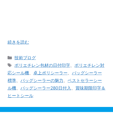
前回のブログに続き、バッグシーラーによるポリ
エチレン包材でのヒートシールについて深堀りし
ていこうと思います。 ご興味のあるお客様が一定
数おられるようで、前回のブログに添付した動画
の再生回数が、私がビックリする程伸びており …
続きを読む
カ
技術ブログ
テ
タ
ポリエチレン包材の日付印字
、
ポリエチレン対
ゴ
グ
応シール機
、
卓上ポリシーラー
、
バッグシーラー
リ
標準
、
バッグシーラーの魅力
、
ベストセラーシー
ー
ル機
、
バッグシーラー280日付入
、
賞味期限印字＆
ヒートシール