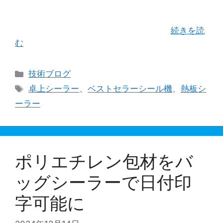
暇を楽しまれた方も多いかと存じます。弊社は
1/6(月)より営業開始させて頂きます。その前に新
年のご挨拶と新しい情報の共有を本ブ …
続きを読
む
カ
技術ブログ
テ
タ
卓上シーラー
、
ベストセラーシール機
、
熱板シ
ゴ
グ
ーラー
リ
ー
ポリエチレン包材をバ
ッグシーラーで日付印
字可能に