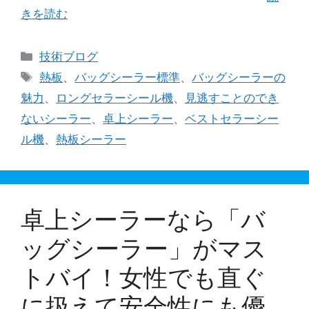
きを読む
カ
技術ブログ
テ
タ
熱板
、
バッグシーラー標準
、
バッグシーラーの
ゴ
グ
魅力
、
ロングセラーシール機
、
見逃すことのでき
リ
ないシーラー
、
卓上シーラー
、
ベストセラーシー
ー
ル機
、
熱板シーラー
卓上シーラーなら「バ
ッグシーラー」がマス
トバイ！女性でも直ぐ
に扱えて安全性にも優