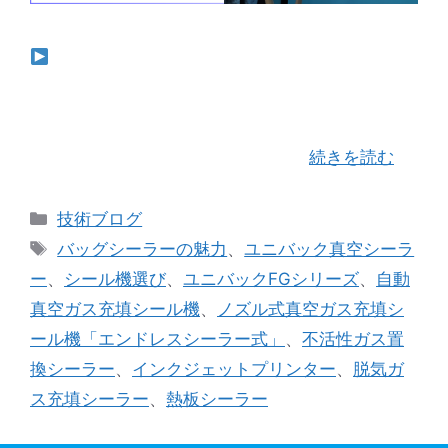
昨年の展示会で反響を呼んだ「KS-117N」— 液
体製品対応の縦型脱気シーラー サンプル動画は
こちらでご視聴できます いつも当社のブログをご
覧いただき、ありがとうございます。 皆さまこの
ゴールデンウイークはいかがお過 …
続きを読む
カ
技術ブログ
テ
タ
バッグシーラーの魅力
、
ユニバック真空シーラ
ゴ
グ
ー
、
シール機選び
、
ユニバックFGシリーズ
、
自動
リ
真空ガス充填シール機
、
ノズル式真空ガス充填シ
ー
ール機「エンドレスシーラー式」
、
不活性ガス置
換シーラー
、
インクジェットプリンター
、
脱気ガ
ス充填シーラー
、
熱板シーラー