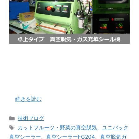
毎日うだるような暑さ（熱さ？！）が続き、気づ
けば来週はお盆を迎えようとしています。今年は
コロナ以来、全国各地で花火大会・盆踊り・海水
浴が行われ、ようやく「日本の夏」を取り戻した
わけですが、この暑さでそれらを楽しむにはあま
…
続きを読む
カ
技術ブログ
テ
タ
カットフルーツ・野菜の真空脱気
、
ユニバック
ゴ
グ
真空シーラー
、
真空シーラーFG204
、
真空脱気ガ