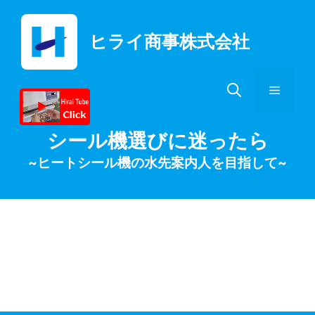
コ
ン
ヒライ商事株式会社
テ
ン
ツ
メ
へ
ス
キ
ニ
シール機選びに迷ったら
ッ
~ヒートシール機の水先案内人を目指して~
プ
ュ
ー
ユニバック真空シー
ラー