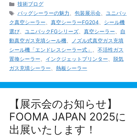
カ
技術ブログ
テ
タ
バッグシーラーの魅力
、
包装展示会
、
ユニバッ
ゴ
グ
ク真空シーラー
、
真空シーラーFG204
、
シール機
リ
選び
、
ユニバックFGシリーズ
、
真空シーラー
、
自
ー
動真空ガス充填シール機
、
ノズル式真空ガス充填
シール機「エンドレスシーラー式」
、
不活性ガス
置換シーラー
、
インクジェットプリンター
、
脱気
ガス充填シーラー
、
熱板シーラー
【展示会のお知らせ】
FOOMA JAPAN 2025に
出展いたします！