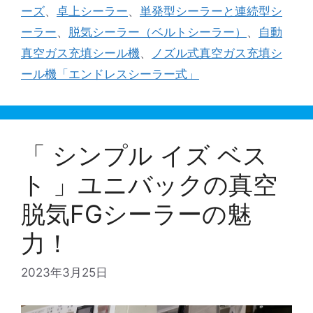
ーズ
、
卓上シーラー
、
単発型シーラーと連続型シ
ーラー
、
脱気シーラー（ベルトシーラー）
、
自動
真空ガス充填シール機
、
ノズル式真空ガス充填シ
ール機「エンドレスシーラー式」
「 シンプル イズ ベス
ト 」ユニバックの真空
脱気FGシーラーの魅
力！
2023年3月25日