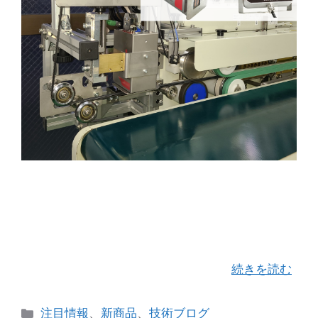
ユニオンケミカー社のサーマルインクジェット方
式「WOCCS TIJプリンター ＷＳ1」をユニバック
シールの真空脱気ガス充填シール機「FGシーラ
ー」に搭載 今回のブログでは、今月取り付けさせ
て頂いたユニオンケミカー社のサー …
続きを読む
カ
注目情報
、
新商品
、
技術ブログ