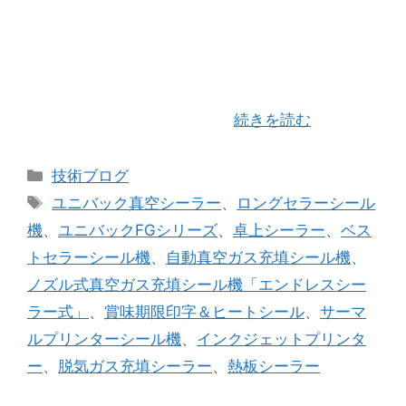
西日本食品産業創造展が5月15日(水)～5月17日(金)
の３日間マリンメッセ福岡A館・B館にて開催され
ています。 （株）ユニバックシールさんのブース
（小間番号 BS-24）にて当社の「バッグシーラ
ー」及びプリンターユニッ …
続きを読む
カ
技術ブログ
テ
タ
ユニバック真空シーラー
、
ロングセラーシール
ゴ
グ
機
、
ユニバックFGシリーズ
、
卓上シーラー
、
ベス
リ
トセラーシール機
、
自動真空ガス充填シール機
、
ー
ノズル式真空ガス充填シール機「エンドレスシー
ラー式」
、
賞味期限印字＆ヒートシール
、
サーマ
ルプリンターシール機
、
インクジェットプリンタ
ー
、
脱気ガス充填シーラー
、
熱板シーラー