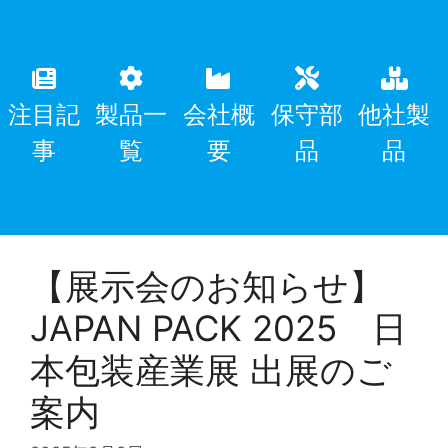
注目記
製品一
会社概
保守部
他社製
事
覧
要
品
品
【展示会のお知らせ】
JAPAN PACK 2025 日
本包装産業展 出展のご
案内