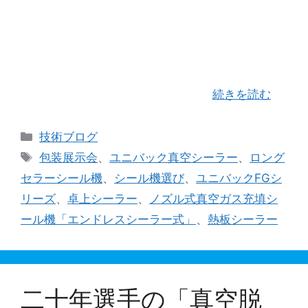
JAPAN PACK2023 日本包装産業展を無事終える
ことが出来ました。 会期中、私どものブースへ足
を運んで頂いたお客様につきましては誠に有難う
ございました。厚く御礼申し上げます。また、お
越し頂いた時間帯によっては十分 …
続きを読む
カ
技術ブログ
テ
タ
包装展示会
、
ユニバック真空シーラー
、
ロング
ゴ
グ
セラーシール機
、
シール機選び
、
ユニバックFGシ
リ
リーズ
、
卓上シーラー
、
ノズル式真空ガス充填シ
ー
ール機「エンドレスシーラー式」
、
熱板シーラー
二十年選手の「真空脱