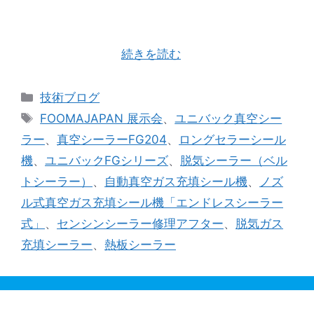
におかげさまで沢山のお客様に足を運んで頂き、
無事に終えることが出来ました。 厚く御礼申し上
げます。 ここ数年コロナの影響により展示会と呼
ばれる催しは開 …
続きを読む
カ
技術ブログ
テ
タ
FOOMAJAPAN 展示会
、
ユニバック真空シー
ゴ
グ
ラー
、
真空シーラーFG204
、
ロングセラーシール
リ
機
、
ユニバックFGシリーズ
、
脱気シーラー（ベル
ー
トシーラー）
、
自動真空ガス充填シール機
、
ノズ
ル式真空ガス充填シール機「エンドレスシーラー
式」
、
センシンシーラー修理アフター
、
脱気ガス
充填シーラー
、
熱板シーラー