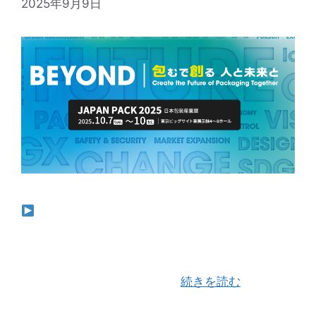
2025年9月9日
前回の展示会で反響を呼んだ「KS-117N」— 液
体製品対応の縦型脱気シーラー サンプル動画は
こちらでご視聴できます いつも当社のブログをご
覧いただき、ありがとうございます。今年も
「JAPAN PACK 2025」に …
続きを読む