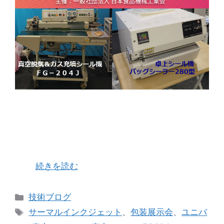
「FOOMA JAPAN 2024」 世界最大級の食品製
造工業展 日程 6/4（火）～6/7(金) 10：00-
17：00 場所 東京ビックサイト 東1～東8ホール
東京ビックサイト小間NO. 東3B-65 今年もこの
時 …
続きを読む
カ
技術ブログ
テ
タ
サーマルインクジェット
、
包装展示会
、
ユニバ
ゴ
グ