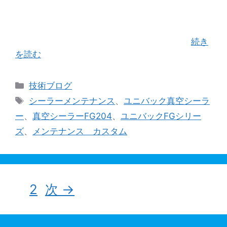
ズ」の定期点検のご依頼を承り神奈川県箱根町の
お客様へ行って参りました。 当社が代理店契約を
させて頂く大きな理由として「FGシリーズ」の素
晴らしい設計構造から生まれるメンテナン …
続き
を読む
カ
技術ブログ
テ
タ
シーラーメンテナンス
、
ユニバック真空シーラ
ゴ
グ
ー
、
真空シーラーFG204
、
ユニバックFGシリー
リ
ズ
、
メンテナンス カスタム
ー
ペ
ペ
1
2
次
→
ー
ー