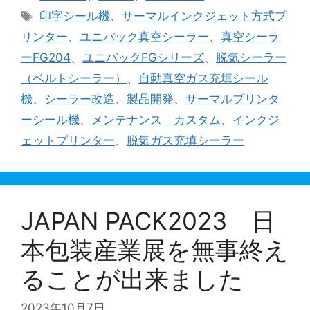
テ
タ
印字シール機
、
サーマルインクジェット方式プ
ゴ
グ
リンター
、
ユニバック真空シーラー
、
真空シーラ
リ
ーFG204
、
ユニバックFGシリーズ
、
脱気シーラー
ー
（ベルトシーラー）
、
自動真空ガス充填シール
機
、
シーラー改造
、
製品開発
、
サーマルプリンタ
ーシール機
、
メンテナンス カスタム
、
インクジ
ェットプリンター
、
脱気ガス充填シーラー
JAPAN PACK2023 日
本包装産業展を無事終え
ることが出来ました
2023年10月7日