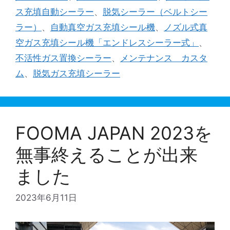
リ
ス充填自動シーラー
、
脱気シーラー（ベルトシー
ー
ラー）
、
自動真空ガス充填シール機
、
ノズル式真
空ガス充填シール機「エンドレスシーラー式」
、
不活性ガス置換シーラー
、
メンテナンス カスタ
ム
、
脱気ガス充填シーラー
FOOMA JAPAN 2023を
無事終えることが出来
ました
2023年6月11日