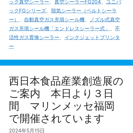
ック真空シーラー
、
真空シーラーFG204
、
ユニバ
リ
ックFGシリーズ
、
脱気シーラー（ベルトシーラ
ー
ー）
、
自動真空ガス充填シール機
、
ノズル式真空
ガス充填シール機「エンドレスシーラー式」
、
不
活性ガス置換シーラー
、
インクジェットプリンタ
ー
西日本食品産業創造展の
ご案内 本日より３日
間 マリンメッセ福岡
で開催されています
2024年5月15日