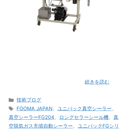
FOOMA JAPAN 2023 世界最大級の食品製造工
業展が6月6日㈫～６月9日㈮に東京ビックサイト
にて開催されます。 昨年に続き（株）ユニバック
さんの代理店として関東圏を担当させて頂いてる
当社も会期中の４日間（株）ユ …
続きを読む
カ
技術ブログ
テ
タ
FOOMA JAPAN
、
ユニバック真空シーラー
、
ゴ
グ
真空シーラーFG204
、
ロングセラーシール機
、
真
リ
空脱気ガス充填自動シーラー
、
ユニバックFGシリ
ー