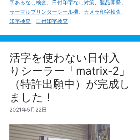
字あるなし検査
、
日付印字なし対策
、
製品開発
、
リ
サーマルプリンターシール機
、
カメラ印字検査
、
ー
印字検査
、
日付印字検査
活字を使わない日付入
りシーラー「matrix-2」
（特許出願中）が完成し
ました！
2021年5月22日