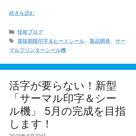
こそこの数量であれば、きれいな印字と強靭な …
続きを読む
カ
技術ブログ
テ
タ
賞味期限印字＆ヒートシール
、
製品開発
、
サー
ゴ
グ
マルプリンターシール機
リ
ー
活字が要らない！新型
「サーマル印字＆シー
ル機」 5月の完成を目指
します！