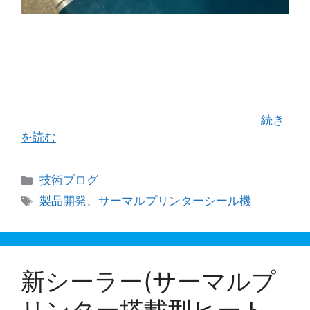
サーマルプリンター搭載型新シーラーの進捗状況
のご報告です。 試行錯誤の末、自分のイメージ通
りのシール機が出来てきました。 そして昨日、い
よいよ運命の試運転に着手しました。 印字も美し
く、横目のシール模様もブレることなく、 …
続き
を読む
カ
技術ブログ
テ
タ
製品開発
、
サーマルプリンターシール機
ゴ
グ
リ
ー
新シーラー(サーマルプ