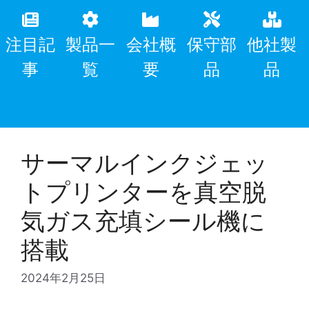
注目記
製品一
会社概
保守部
他社製
事
覧
要
品
品
サーマルインクジェッ
トプリンターを真空脱
気ガス充填シール機に
搭載
2024年2月25日