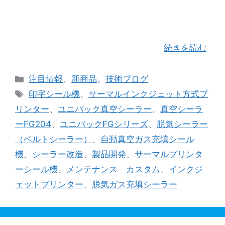
式「WOCCS TIJプリンター ＷＳ1」をユニバック
シールの真空脱気ガス充填シール機「FGシーラ
ー」に搭載 今回のブログでは、今月取り付けさせ
て頂いたユニオンケミカー社のサー …
続きを読む
カ
注目情報
、
新商品
、
技術ブログ
テ
タ
印字シール機
、
サーマルインクジェット方式プ
ゴ
グ
リンター
、
ユニバック真空シーラー
、
真空シーラ
リ
ーFG204
、
ユニバックFGシリーズ
、
脱気シーラー
ー
（ベルトシーラー）
、
自動真空ガス充填シール
機
、
シーラー改造
、
製品開発
、
サーマルプリンタ
ーシール機
、
メンテナンス カスタム
、
インクジ
ェットプリンター
、
脱気ガス充填シーラー