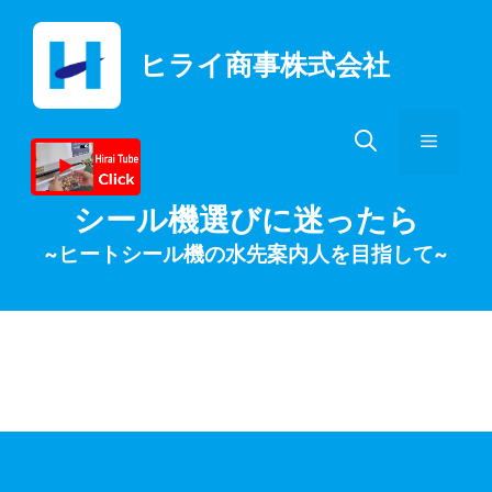
コ
ン
ヒライ商事株式会社
テ
ン
ツ
メ
へ
ス
キ
ニ
シール機選びに迷ったら
ッ
~ヒートシール機の水先案内人を目指して~
プ
ュ
ー
製品開発