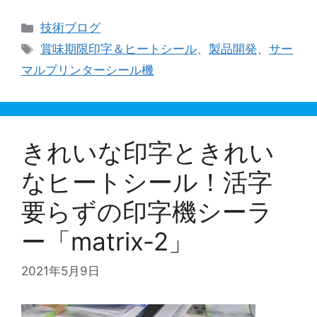
カ
技術ブログ
テ
タ
賞味期限印字＆ヒートシール
、
製品開発
、
サー
ゴ
グ
マルプリンターシール機
リ
ー
きれいな印字ときれい
なヒートシール！活字
要らずの印字機シーラ
ー「matrix-2」
2021年5月9日