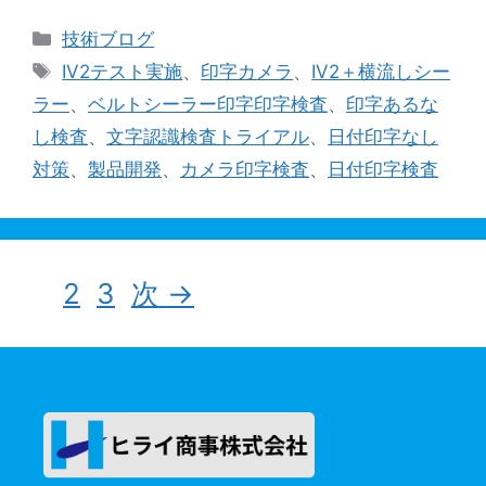
カ
技術ブログ
テ
タ
IV2テスト実施
、
印字カメラ
、
IV2＋横流しシー
ゴ
グ
ラー
、
ベルトシーラー印字印字検査
、
印字あるな
リ
し検査
、
文字認識検査トライアル
、
日付印字なし
ー
対策
、
製品開発
、
カメラ印字検査
、
日付印字検査
ペ
ペ
ペ
1
2
3
次
→
ー
ー
ー
ジ
ジ
ジ