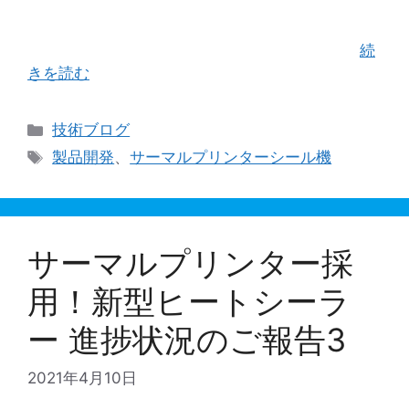
刻活字を使用していました。 特に、当社で製造す
るヒートシール機「バッグシーラー」は、熱板バ
ーに直接活字を装填する機構を設けています …
続
きを読む
カ
技術ブログ
テ
タ
製品開発
、
サーマルプリンターシール機
ゴ
グ
リ
ー
サーマルプリンター採
用！新型ヒートシーラ
ー 進捗状況のご報告3
2021年4月10日