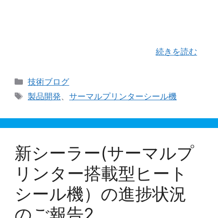
「 2021年元旦に掲げた目標 」 それは、当社にと
っての「一丁目一番地」であり、私自身が「一番
やりたいこと」なのです。 内容としては、賞味期
限などの日付印字機にサーマルプリンターを採用
した、新型ヒートシーラーの “大改 …
続きを読む
カ
技術ブログ
テ
タ
製品開発
、
サーマルプリンターシール機
ゴ
グ
リ
ー
新シーラー(サーマルプ
リンター搭載型ヒート
シール機）の進捗状況
のご報告2