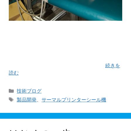
一週間前からスタートした、新シーラの組み立て
作業。 仕事の合間をみては、コツコツ進めていま
す！ その甲斐があり、だんだんと形になってきま
した。 無事完成した時には、是非、実際の現場で1
週間程度お試し下さるお客様を募りたい …
続きを
読む
カ
技術ブログ
テ
タ
製品開発
、
サーマルプリンターシール機
ゴ
グ
リ
ー