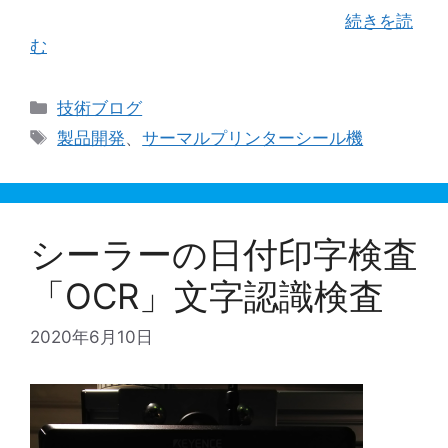
は、図面だけでも10種類ほど製図した …
続きを読
む
カ
技術ブログ
テ
タ
製品開発
、
サーマルプリンターシール機
ゴ
グ
リ
ー
シーラーの日付印字検査
「OCR」文字認識検査
2020年6月10日