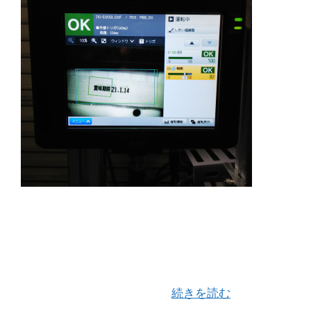
※ 「IV２」OCR (文字認識）検査のトライアル
動画です！ 是非、ご覧くださいませ！
↓↓↓↓↓↓ 前回に引き続きトライアルとしてキ
ーエンスさんからお預かりしている「画像判別セ
ンサ IV２」のOCR（文字 …
続きを読む