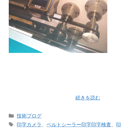
昨日は「matorix-2」に印字検査カメラを取り付け
てみました。 印字あるなし検査カメラは当社で定
番のオプテックス・エフエーさんの「CVS-4」を
チョイス！ 早速、製作を開始します。 まず最初に
印字検査カメラの取り付け …
続きを読む
カ
技術ブログ
テ
タ
印字カメラ
、
ベルトシーラー印字印字検査
、
印
ゴ
グ