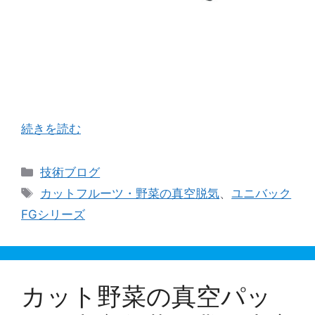
今週は当社取引先のカットフルーツ、カット野菜
を取り扱っているお客様についてご紹介させて頂
きたいと思います。 上記のような液（水分）を含
んだ品物且つ、真空脱気が必要な場合どんなシー
ル機がジャストフィットすると思われますか？ …
続きを読む
カ
技術ブログ
テ
タ
カットフルーツ・野菜の真空脱気
、
ユニバック
ゴ
グ
FGシリーズ
リ
ー
カット野菜の真空パッ