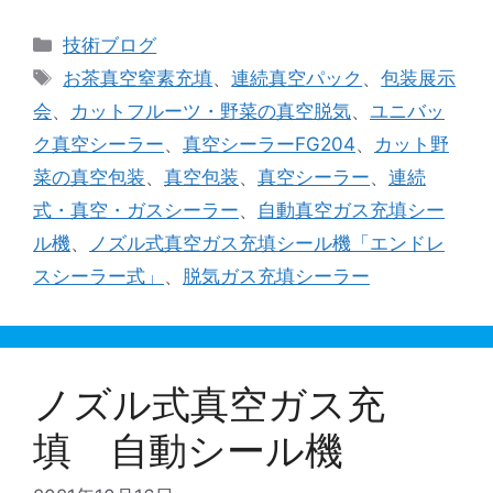
カ
技術ブログ
テ
タ
お茶真空窒素充填
、
連続真空パック
、
包装展示
ゴ
グ
会
、
カットフルーツ・野菜の真空脱気
、
ユニバッ
リ
ク真空シーラー
、
真空シーラーFG204
、
カット野
ー
菜の真空包装
、
真空包装
、
真空シーラー
、
連続
式・真空・ガスシーラー
、
自動真空ガス充填シー
ル機
、
ノズル式真空ガス充填シール機「エンドレ
スシーラー式」
、
脱気ガス充填シーラー
ノズル式真空ガス充
填 自動シール機