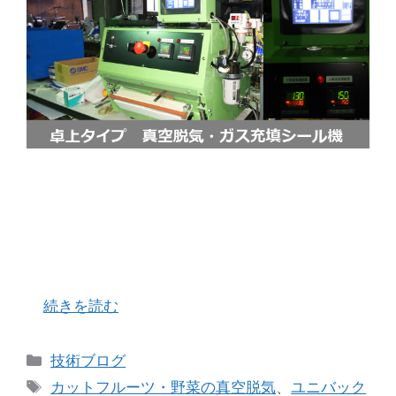
毎日うだるような暑さ（熱さ？！）が続き、気づ
けば来週はお盆を迎えようとしています。今年は
コロナ以来、全国各地で花火大会・盆踊り・海水
浴が行われ、ようやく「日本の夏」を取り戻した
わけですが、この暑さでそれらを楽しむにはあま
…
続きを読む
カ
技術ブログ
テ
タ
カットフルーツ・野菜の真空脱気
、
ユニバック