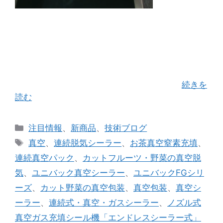
前回こちらのブログでご紹介させて頂きました、
ノズル式真空不活性ガス充填シーラーFGシリーズ
の納入実績から、 更に深堀してわかりやすく動画
に編集しご紹介していくシリーズのはじめの一歩
として 「カット野菜」をＰＩＣＫＵＰし …
続きを
読む
カ
注目情報
、
新商品
、
技術ブログ
テ
タ
真空
、
連続脱気シーラー
、
お茶真空窒素充填
、
ゴ
グ
連続真空パック
、
カットフルーツ・野菜の真空脱
リ
気
、
ユニバック真空シーラー
、
ユニバックFGシリ
ー
ーズ
、
カット野菜の真空包装
、
真空包装
、
真空シ
ーラー
、
連続式・真空・ガスシーラー
、
ノズル式
真空ガス充填シール機「エンドレスシーラー式」