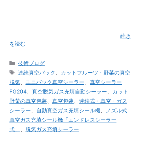
ベルトシーラー式の真空・ガス充填・自動シーラ
ーの決定版！「ＦＧー４０２」 特殊ロータリー式
ノズル機構により真空ポンプの吸引力を最大限引
き出し、 袋内を真空状態にしても連続使用による
生産性の向上を実現しました。 鰹節、削り …
続き
を読む
カ
技術ブログ
テ
タ
連続真空パック
、
カットフルーツ・野菜の真空
ゴ
グ
脱気
、
ユニバック真空シーラー
、
真空シーラー
リ
FG204
、
真空脱気ガス充填自動シーラー
、
カット
ー
野菜の真空包装
、
真空包装
、
連続式・真空・ガス
シーラー
、
自動真空ガス充填シール機
、
ノズル式
真空ガス充填シール機「エンドレスシーラー
式」
、
脱気ガス充填シーラー