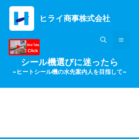
コ
ン
ヒライ商事株式会社
テ
ン
ツ
メ
へ
ス
キ
ニ
シール機選びに迷ったら
ッ
~ヒートシール機の水先案内人を目指して~
プ
ュ
ー
カットフルーツ・野
菜の真空脱気