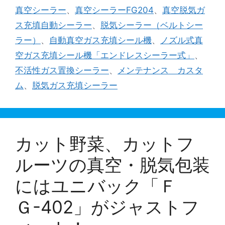
ゴ
グ
真空シーラー
、
真空シーラーFG204
、
真空脱気ガ
リ
ス充填自動シーラー
、
脱気シーラー（ベルトシー
ー
ラー）
、
自動真空ガス充填シール機
、
ノズル式真
空ガス充填シール機「エンドレスシーラー式」
、
不活性ガス置換シーラー
、
メンテナンス カスタ
ム
、
脱気ガス充填シーラー
カット野菜、カットフ
ルーツの真空・脱気包装
にはユニバック「Ｆ
Ｇ-402」がジャストフ