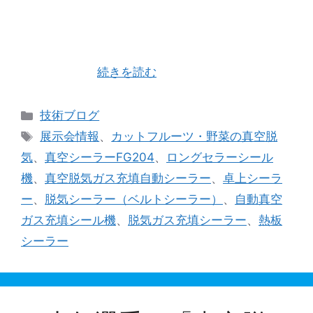
JAPAN PACK2023 日本包装産業展が10月3日
(火）～10月6日(金)に東京ビックサイトにて開催さ
れます。 ６月に開催されたFOOMA JAPAN 2023
に続き（株）ユニバックさんの代理店として関東
圏を担当さ …
続きを読む
カ
技術ブログ
テ
タ
展示会情報
、
カットフルーツ・野菜の真空脱
ゴ
グ
気
、
真空シーラーFG204
、
ロングセラーシール
リ
機
、
真空脱気ガス充填自動シーラー
、
卓上シーラ
ー
ー
、
脱気シーラー（ベルトシーラー）
、
自動真空
ガス充填シール機
、
脱気ガス充填シーラー
、
熱板
シーラー